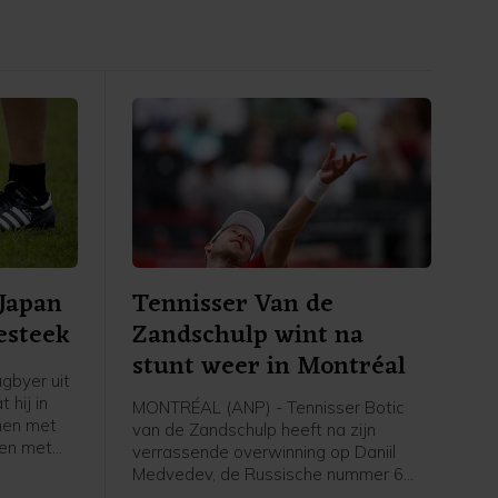
 Japan
Tennisser Van de
esteek
Zandschulp wint na
stunt weer in Montréal
gbyer uit
 hij in
MONTRÉAL (ANP) - Tennisser Botic
men met
van de Zandschulp heeft na zijn
en met
verrassende overwinning op Daniil
et gaat om
Medvedev, de Russische nummer 6
, zo
van de wereld, opnieuw gewonnen op