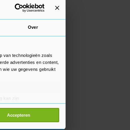
Over
p van technologieën zoals
erde advertenties en content,
en wie uw gegevens gebruikt
g kan zijn
erprinting)
t
detailgedeelte
in. U kunt uw
Accepteren