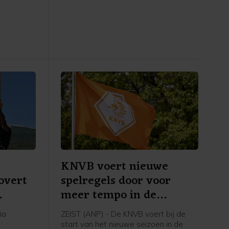
it
het masterstoernooi van Montréal. In
 tweede
de derde ronde was de Nederlander
na drie sets te sterk voor Hubert
Hurkacz uit Polen: 3-6 7-6 (4) 7-5.
KNVB voert nieuwe
overt
spelregels door voor
meer tempo in de
wedstrijd
ia
ZEIST (ANP) - De KNVB voert bij de
e
start van het nieuwe seizoen in de