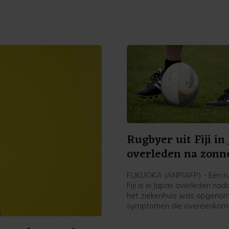
Rugbyer uit Fiji in
overleden na zonn
FUKUOKA (ANP/AFP) - Een ru
Fiji is in Japan overleden nadat
het ziekenhuis was opgeno
symptomen die overeenkom
een ernstige zonnesteek. H
de 26-jarige Saimoni Vunilagi