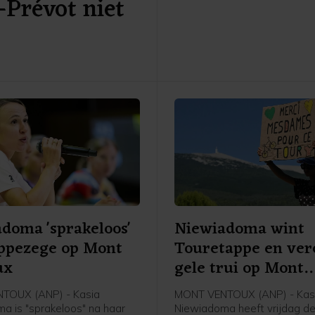
-Prévot niet
maakte zijn club Kyushu KV u
Fukuoka, dat uitkomt op het
niveau, bekend.
doma 'sprakeloos'
Niewiadoma wint
ppezege op Mont
Touretappe en ver
ux
gele trui op Mont
Ventoux
TOUX (ANP) - Kasia
MONT VENTOUX (ANP) - Kas
a is "sprakeloos" na haar
Niewiadoma heeft vrijdag d