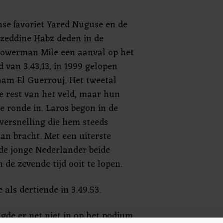
se favoriet Yared Nuguse en de
eddine Habz deden in de
owerman Mile een aanval op het
 van 3.43,13, in 1999 gelopen
am El Guerrouj. Het tweetal
 rest van het veld, maar hun
e ronde in. Laros begon in de
versnelling die hem steeds
aan bracht. Met een uiterste
de jonge Nederlander beide
 de zevende tijd ooit te lopen.
 als dertiende in 3.49.53.
agde er net niet in op het podium