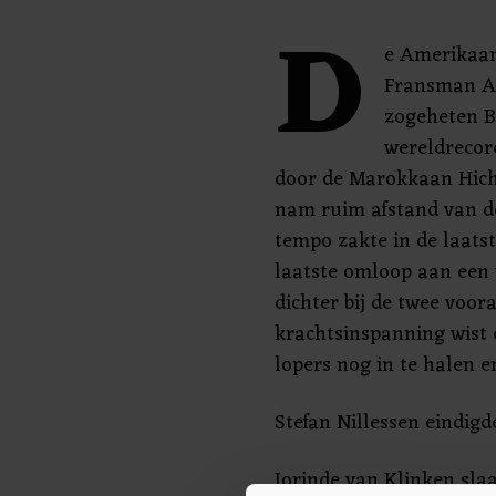
D
e Amerikaan
Fransman Az
zogeheten B
wereldrecord
door de Marokkaan Hich
nam ruim afstand van de
tempo zakte in de laatst
laatste omloop aan een 
dichter bij de twee voor
krachtsinspanning wist 
lopers nog in te halen en
Stefan Nillessen eindigde
Jorinde van Klinken sla