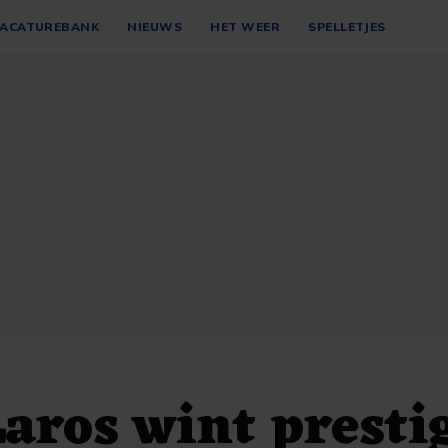
ACATUREBANK
NIEUWS
HET WEER
SPELLETJES
Laros wint presti