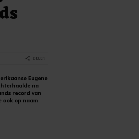
nds
share
DELEN
merikaanse Eugene
achterhaalde na
ands record van
die ook op naam