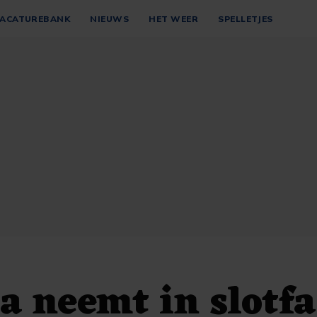
ACATUREBANK
NIEUWS
HET WEER
SPELLETJES
a neemt in slotfa