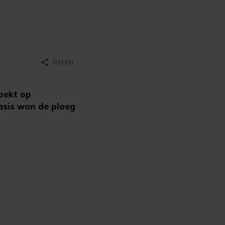
share
DELEN
oekt op
asis won de ploeg