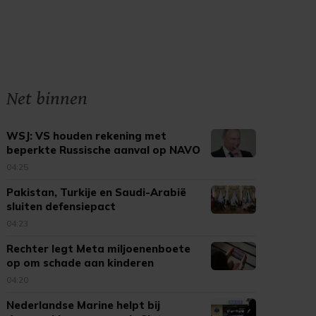
Net binnen
WSJ: VS houden rekening met
beperkte Russische aanval op NAVO
04:25
Pakistan, Turkije en Saudi-Arabië
sluiten defensiepact
04:23
Rechter legt Meta miljoenenboete
op om schade aan kinderen
04:20
Nederlandse Marine helpt bij