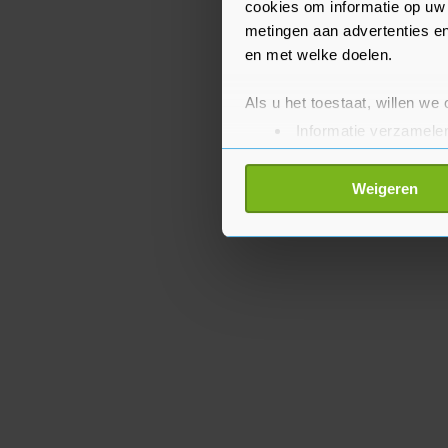
cookies om informatie op uw 
metingen aan advertenties en
en met welke doelen.
Als u het toestaat, willen we
Informatie verzamelen
Uw apparaat identific
Lees meer over hoe uw perso
Weigeren
toestemming op elk moment wi
Met cookies werkt onze websi
ons cookiebeleid bekijken en 