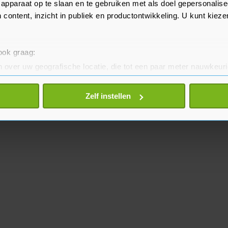
apparaat op te slaan en te gebruiken met als doel gepersonalise
 content, inzicht in publiek en productontwikkeling. U kunt kiez
 ook graag:
 over uw geografische locatie, die tot een paar meter nauwkeuri
eren door het actief te scannen op specifieke eigenschappen (fing
onlijke gegevens worden verwerkt en stel uw voorkeuren in he
Zelf instellen
jzigen of intrekken in de Cookieverklaring.
te beter en wordt jouw bezoek makkelijker en persoonlijker. O
je gemaakte keuze altijd wijzigen of intrekken.