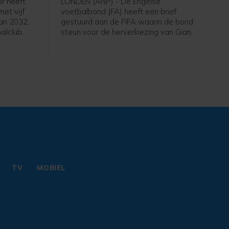
or heeft
LONDEN (ANP) - De Engelse
met vijf
voetbalbond (FA) heeft een brief
van 2032.
gestuurd aan de FIFA waarin de bond
alclub
steun voor de herverkiezing van Gianni
De 26-
Infantino als voorzitter van de
nvaller
wereldvoetbalbond intrekt. Dat
 en had
melden Britse media waaronder de
 seizoen
BBC en Sky News. De positie van
Infantino staat onder grote druk sinds
de aankondiging van een, inmiddels
ingetrokken, investeringsplan rond het
WK voetbal.
TV
MOBIEL