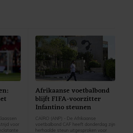
en:
Afrikaanse voetbalbond
iet
blijft FIFA-voorzitter
Infantino steunen
laassen
CAÏRO (ANP) - De Afrikaanse
trijd voor
voetbalbond CAF heeft donderdag zijn
eclatante
herhaalde steun uitgesproken voor