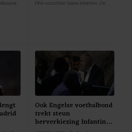
elbourne
FIFA-voorzitter Gianni Infantino. De
e
positie van Infantino ligt onder vuur
 is 3-1
door het, inmiddels ingetrokken,
et
investeringsplan rond het WK voetbal.
tacomben
"We
jven doen
veau van
rlengt
Ook Engelse voetbalbond
Madrid
trekt steun
herverkiezing Infantino
in