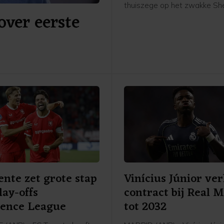
thuiszege op het zwakke Sh
over eerste
in de derde voorronde van d
Conference League. "Eigenlijk
tegen deze tegenstander ni
voldoende", zei hij in de ca
van de Johan Cruijff ArenA. 
moeten gewoon ons ding bli
en niet meegaan met het ni
de tegenstander."
nte zet grote stap
Vinícius Júnior ve
lay-offs
contract bij Real 
rence League
tot 2032