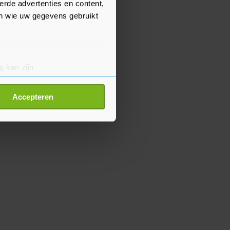
erde advertenties en content,
en wie uw gegevens gebruikt
g kan zijn
erprinting)
t
detailgedeelte
in. U kunt uw
Accepteren
p onze cookiepagina kun je