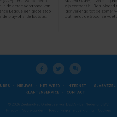
 (ANP) - FC Twente heeft
MADRID (ANP) - Vinícius Júni
 in de derde voorronde van
zijn contract bij Real Madrid 
ence League een grote stap
jaar verlengd tot de zomer 
 de play-offs, de laatste
Dat meldt de Spaanse voetb
ieronde voor het
donderdag op zijn website. 
nooi. In Enschede werd met
jarige Braziliaanse vleugelaa
nnen van FC DAC 1904 uit
speelt sinds 2018 voor Real
.
een contract dat na komend
af zou lopen.
URES
NIEUWS
HET WEER
INTERNET
GLASVEZEL
KLANTENSERVICE
CONTACT
© 2026
ZeelandNet
. Onderdeel van
DELTA Fiber Nederland B.V.
Privacy
Voorwaarden
Toegankelijksheidverklaring
Cookies