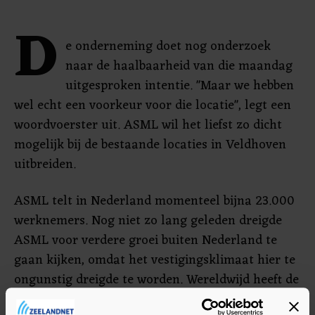
D
e onderneming doet nog onderzoek
naar de haalbaarheid van die maandag
uitgesproken intentie. "Maar we hebben
wel echt een voorkeur voor die locatie", legt een
woordvoerster uit. ASML wil het liefst zo dicht
mogelijk bij de bestaande locaties in Veldhoven
uitbreiden.
ASML telt in Nederland momenteel bijna 23.000
werknemers. Nog niet zo lang geleden dreigde
ASML voor verdere groei buiten Nederland te
gaan kijken, omdat het vestigingsklimaat hier te
ongunstig dreigde te worden. Wereldwijd heeft de
onderneming meer dan 42.000 mensen in dienst.