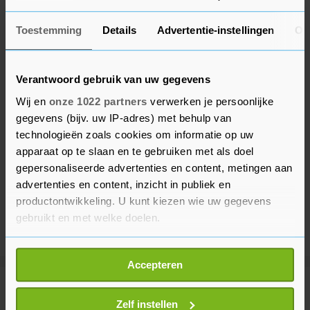
Toestemming
Details
Advertentie-instellingen
Ov
Verantwoord gebruik van uw gegevens
Wij en
onze 1022 partners
verwerken je persoonlijke
gegevens (bijv. uw IP-adres) met behulp van
technologieën zoals cookies om informatie op uw
apparaat op te slaan en te gebruiken met als doel
gepersonaliseerde advertenties en content, metingen aan
advertenties en content, inzicht in publiek en
productontwikkeling. U kunt kiezen wie uw gegevens
gebruikt en met welke doelen.
Als u het toestaat, willen we ook graag:
Accepteren
Informatie verzamelen over uw geografische
locatie, die tot een paar meter nauwkeurig kan zijn
Meer uit Financieel
Uw apparaat identificeren door het actief te
Zelf instellen