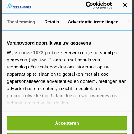
Omzetwaarschuwing
Toestemming
Details
Advertentie-instellingen
Ov
Bij de kleinere bedrijven op het Damrak verloor
vastgoedinvesteerder NSI 3,6 procent na
Verantwoord gebruik van uw gegevens
tegenvallende resultaten en een flinke
Wij en
onze 1022 partners
verwerken je persoonlijke
waardedaling van de vastgoedportefeuille.
gegevens (bijv. uw IP-adres) met behulp van
technologieën zoals cookies om informatie op uw
Nokia kelderde meer dan 9 procent in Helsinki,
apparaat op te slaan en te gebruiken met als doel
na een omzetwaarschuwing van de Finse maker
gepersonaliseerde advertenties en content, metingen aan
van netwerkapparatuur. De Zweedse
advertenties en content, inzicht in publiek en
branchegenoot Ericsson, die afgelopen kwartaal
productontwikkeling. U kunt kiezen wie uw gegevens
een verlies leed, dook 10,6 procent in het rood in
gebruikt en met welke doelen.
Stockholm.
Als u het toestaat, willen we ook graag:
Accepteren
Informatie verzamelen over uw geografische
De euro steeg tot het hoogste niveau sinds
locatie, die tot een paar meter nauwkeurig kan zijn