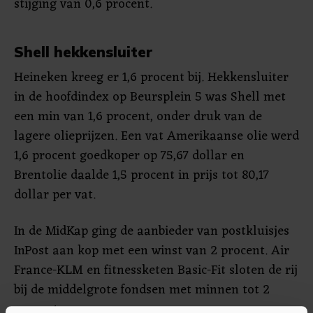
stijging van 0,6 procent.
Shell hekkensluiter
Heineken kreeg er 1,6 procent bij. Hekkensluiter
in de hoofdindex op Beursplein 5 was Shell met
een min van 1,6 procent, onder druk van de
lagere olieprijzen. Een vat Amerikaanse olie werd
1,6 procent goedkoper op 75,67 dollar en
Brentolie daalde 1,5 procent in prijs tot 80,17
dollar per vat.
In de MidKap ging de aanbieder van postkluisjes
InPost aan kop met een winst van 2 procent. Air
France-KLM en fitnessketen Basic-Fit sloten de rij
bij de middelgrote fondsen met minnen tot 2
procent.