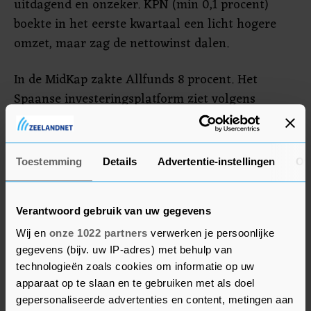
uitdagend en onzeker. KPN (min 0,1 procent)
boekte in het eerste kwartaal een licht hogere
omzet, maar zag de nettowinst dalen.
In de MidKap zakte Allfunds 8 procent. Het
Spaanse investeringsplatform ziet volgens
persbureau Bloomberg af van de verkoop van het
bedrijf. De biedingen die Allfunds heeft ontvangen
zouden te laag zijn. Tankopslagbedrijf Vopak
Toestemming
Details
Advertentie-instellingen
Ov
verloor 1,6 procent, na publicatie van de
kwartaalcijfers.
Verantwoord gebruik van uw gegevens
Wij en
onze 1022 partners
verwerken je persoonlijke
Vivoryon
gegevens (bijv. uw IP-adres) met behulp van
Bij de kleinere bedrijven werd Vivoryon 35
technologieën zoals cookies om informatie op uw
apparaat op te slaan en te gebruiken met als doel
procent meer waard. De biotechnoloog, die in
gepersonaliseerde advertenties en content, metingen aan
maart bijna al zijn beurswaarde zag verdampen