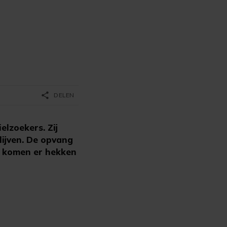
share
DELEN
lzoekers. Zij
lijven. De opvang
e komen er hekken