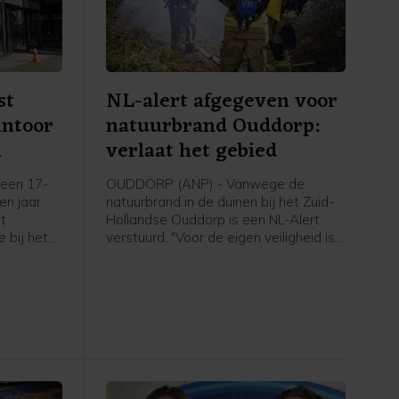
st
NL-alert afgegeven voor
antoor
natuurbrand Ouddorp:
m
verlaat het gebied
een 17-
OUDDORP (ANP) - Vanwege de
een jaar
natuurbrand in de duinen bij het Zuid-
et
Hollandse Ouddorp is een NL-Alert
 bij het
verstuurd. "Voor de eigen veiligheid is
aan de
het belangrijk om het gebied te
plosie
verlaten en uit de rook te blijven",
6 maart.
meldt de veiligheidsregio.