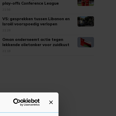
play-offs Conference League
21:56
VS: gesprekken tussen Libanon en
Israël voorspoedig verlopen
21:28
Oman onderneemt actie tegen
lekkende olietanker voor zuidkust
21:18