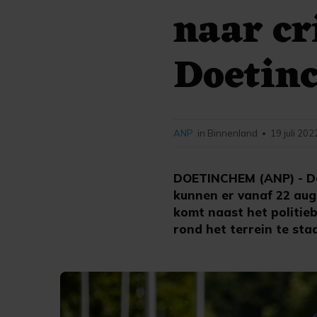
naar cr
Doetin
ANP
in Binnenland
19 juli 202
•
DOETINCHEM (ANP) - Do
kunnen er vanaf 22 aug
komt naast het politie
rond het terrein te sta