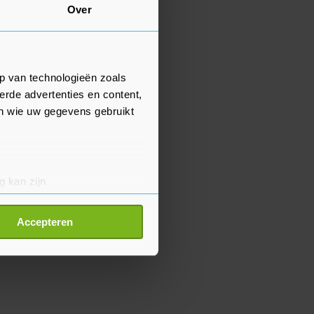
Over
p van technologieën zoals
erde advertenties en content,
en wie uw gegevens gebruikt
g kan zijn
erprinting)
t
detailgedeelte
in. U kunt uw
Accepteren
p onze cookiepagina kun je