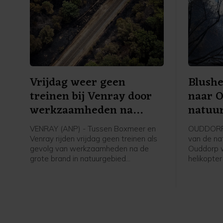
Vrijdag weer geen
Blushe
treinen bij Venray door
naar 
werkzaamheden na
natuu
brand
bestri
VENRAY (ANP) - Tussen Boxmeer en
OUDDORP (
Venray rijden vrijdag geen treinen als
van de nat
gevolg van werkzaamheden na de
Ouddorp 
grote brand in natuurgebied
helikopte
Boschhuizerbergen ten oosten van
de veiligh
Venray. Arriva zet bussen in, meldt de
aangevra
vervoerder.
het bestri
grond bemo
verwachtin
ter plaats