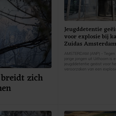
Jeugddetentie geëi
voor explosie bij k
Zuidas Amsterda
AMSTERDAM (ANP) - Tegen 
jarige jongen uit Uithoorn is 
jeugddetentie geëist voor h
veroorzaken van een explosie
breidt zich
Atrium, een kantoorgebouw 
Zuidas in Amsterdam. De ex
nen
was in de nacht van 15 op 1