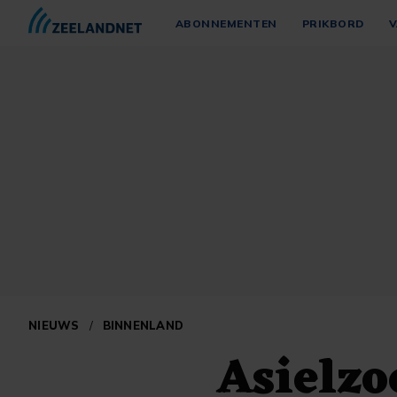
ABONNEMENTEN
PRIKBORD
V
NIEUWS
/
BINNENLAND
Asielzo