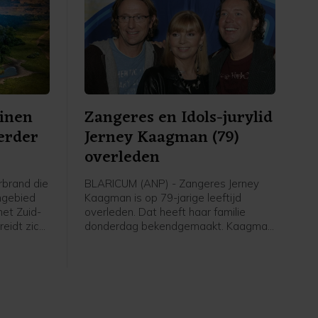
inen
Zangeres en Idols-jurylid
verder
Jerney Kaagman (79)
overleden
brand die
BLARICUM (ANP) - Zangeres Jerney
ngebied
Kaagman is op 79-jarige leeftijd
het Zuid-
overleden. Dat heeft haar familie
eidt zich
donderdag bekendgemaakt. Kaagman
eschaald
overleed op 31 juli na een lang
betekent
ziekbed. Van de zangeres was al
al
bekend dat ze jarenlang leed aan de
inatie van
ziekte van Parkinson.
h neemt.