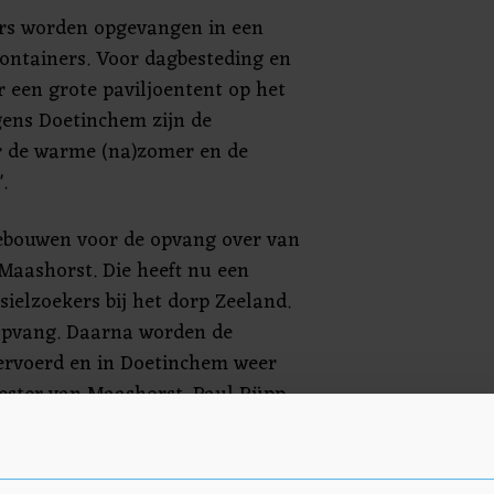
ers worden opgevangen in een
ontainers. Voor dagbesteding en
 een grote paviljoentent op het
gens Doetinchem zijn de
r de warme (na)zomer en de
.
bouwen voor de opvang over van
aashorst. Die heeft nu een
ielzoekers bij het dorp Zeeland.
 opvang. Daarna worden de
ervoerd en in Doetinchem weer
ster van Maashorst, Paul Rüpp,
 "We hebben met deze manier van
mane manier van crisisopvang
We zijn heel erg blij dat