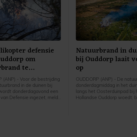
likopter defensie
Natuurbrand in du
Ouddorp om
bij Ouddorp laait 
rbrand te
op
jden
ANP) - Voor de bestrijding
OUDDORP (ANP) - De natuur
uurbrand in de duinen bij
donderdagmiddag in het dui
wordt donderdagavond een
langs het Oosterduinpad bij 
r van Defensie ingezet, meldt
Hollandse Ouddorp woedt, br
eidsregio. De bijstand is
uit. Voor het incident is opg
agd omdat de harde wind
van Grip 1 naar Grip 2. Dat 
jden van het vuur vanaf de
onder meer dat een Regiona
eilijkt. Vanaf naar
Operationeel Team de coörd
g 19.30 uur is de helikopter
de brandbestrijding en
e. Mogelijk gaat het om
informatievoorziening op zic