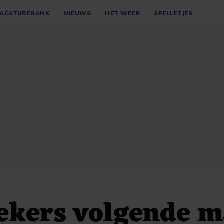
ACATUREBANK
NIEUWS
HET WEER
SPELLETJES
ekers volgende 