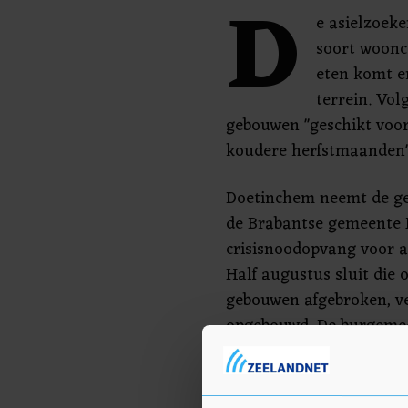
D
e asielzoek
soort woonc
eten komt er
terrein. Vol
gebouwen "geschikt voo
koudere herfstmaanden"
Doetinchem neemt de ge
de Brabantse gemeente M
crisisnoodopvang voor as
Half augustus sluit die
gebouwen afgebroken, v
opgebouwd. De burgemee
zegt in een verklaring:
huisvesten een meer hu
laten zien in Nederland. 