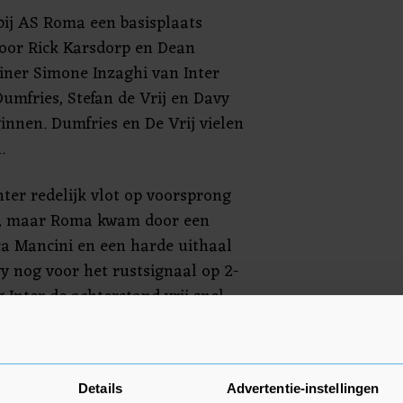
bij AS Roma een basisplaats
oor Rick Karsdorp en Dean
iner Simone Inzaghi van Inter
Dumfries, Stefan de Vrij en Davy
innen. Dumfries en De Vrij vielen
.
nter redelijk vlot op voorsprong
l, maar Roma kwam door een
a Mancini en een harde uithaal
 nog voor het rustsignaal op 2-
g Inter de achterstand vrij snel
oor een goal van Marcus Thuram
n goal van Angeliño.
Details
Advertentie-instellingen