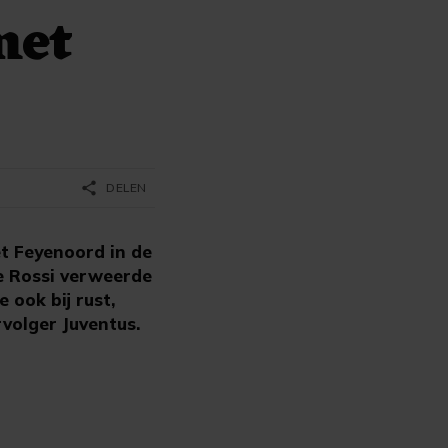
met
share
DELEN
et Feyenoord in de
e Rossi verweerde
 ook bij rust,
rvolger Juventus.