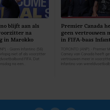
no blijft aan als
Premier Canada he
oorzitter na
geen vertrouwen 
g in Marokko
in FIFA-baas Infan
P) - Gianni Infantino (56)
TORONTO (ANP) - Premier M
rlopig niet af als voorzitter
Carney van Canada heeft g
dvoetbalbond FIFA. Dat
vertrouwen meer in voorzitte
ensdag na een
Infantino van wereldvoetbal
adering van de bond in de
zei hij woensdag. De positie
nse hoofdstad Rabat.
Zwitserse Italiaan Infantino 
onder druk, nadat hij een pla
presenteerde om de commer
rechten van het WK voetbal
gedeeltelijk te willen verkop
investeerders. Het plan is in
teruggetrokken.