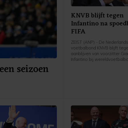
KNVB blijft tegen
Infantino na spoe
FIFA
ZEIST (ANP) - De Nederland
voetbalbond KNVB blijft teg
aanblijven van voorzitter Gia
Infantino bij wereldvoetbalb
een seizoen
De FIFA-top sprak woensda
het vertrouwen uit in de Zwi
Italiaan na een spoedberaad
KNVB blijft bij het eerdere s
dat er een "fundamentele
vertrouwensbreuk" is ontsta
het inmiddels ingetrokken
commercialiseringsplan rond