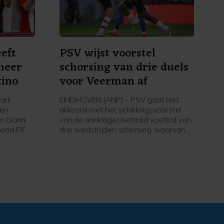
eft
PSV wijst voorstel
meer
schorsing van drie duels
tino
voor Veerman af
ark
EINDHOVEN (ANP) - PSV gaat niet
een
akkoord met het schikkingsvoorstel
r Gianni
van de aanklager betaald voetbal van
bond FIFA,
drie wedstrijden schorsing, waarvan
 van de
één voorwaardelijk, voor Joey
staat
Veerman. De middenvelder kreeg
n
zondag in de verloren wedstrijd om de
ciële
Johan Cruijff Schaal tegen AZ (0-4)
een rode kaart.
en aan
middels