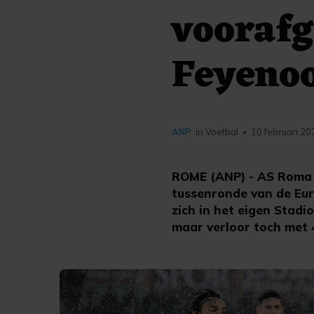
vooraf
Feyeno
ANP
in Voetbal
10 februari 20
•
ROME (ANP) - AS Roma h
tussenronde van de Eur
zich in het eigen Stadio
maar verloor toch met 4