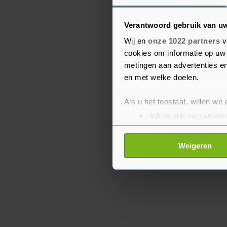
Blessuretijd
Roma kwam in de slotfas
Verantwoord gebruik van u
gelijkmaker, maar met
Wij en
onze 1022 partners
v
scherpte voorin. In bles
cookies om informatie op uw 
Bastoni het duel definiti
metingen aan advertenties en
en met welke doelen.
Feyenoord ontvangt don
Als u het toestaat, willen we
Informatie verzamelen
Uw apparaat identific
Lees meer over hoe uw perso
Weigeren
toestemming op elk moment wi
Met cookies werkt onze websi
ons cookiebeleid bekijken en 