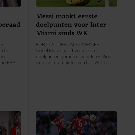
Messi maakt eerste
dberaad
doelpunten voor Inter
Miami sinds WK
se
FORT LAUDERDALE (ANP/AFP) -
en het
Lionel Messi heeft zijn eerste
nni
doelpunten gemaakt voor Inter Miami
ond FIFA.
sinds zijn terugkeer van het WK. De
gavond
39-jarige Argentijn scoorde twee keer
tserse
in de gewonnen eerste
, maar de
groepswedstrijd van de Leagues Cup
tandpunt
tegen het Mexicaanse Atlético San
Luis: 4-2. Messi werd topscorer aller
an door
tijden van het toernooi met veertien
treffers.
 het WK.