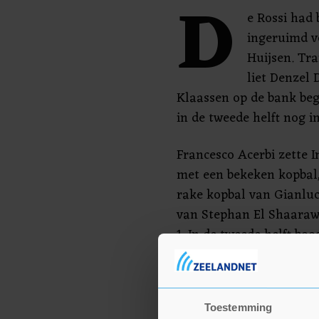
D
e Rossi had 
ingeruimd v
Huijsen. Tra
liet Denzel 
Klaassen op de bank beg
in de tweede helft nog in
Francesco Acerbi zette I
met een bekeken kopba
rake kopbal van Gianluc
van Stephan El Shaarawy
1. In de tweede helft boo
om in een voorsprong d
en een ongelukkige eige
Toestemming