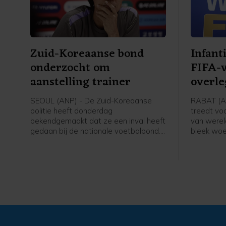
Zuid-Koreaanse bond
Infanti
onderzocht om
FIFA-v
aanstelling trainer
overle
SEOUL (ANP) - De Zuid-Koreaanse
RABAT (AN
politie heeft donderdag
treedt voo
bekendgemaakt dat ze een inval heeft
van werel
gedaan bij de nationale voetbalbond.
bleek wo
De actie maakt deel uit van een
spoedverg
onderzoek naar de aanstelling van de
Marokkaa
bondscoach tijdens een teleurstellend
verlopen WK, waarin het land er niet in
slaagde de knock-outfase te bereiken.