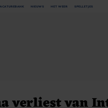
ACATUREBANK
NIEUWS
HET WEER
SPELLETJES
 verliest van In