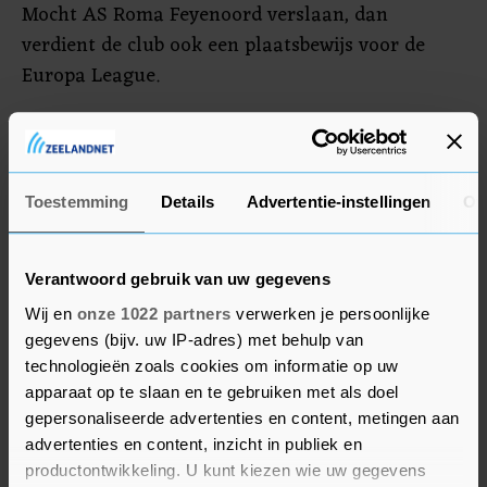
Mocht AS Roma Feyenoord verslaan, dan
verdient de club ook een plaatsbewijs voor de
Europa League.
Voor AS Roma was het de eerste wedstrijd sinds
het bereiken van de eindstrijd van het derde
clubtoernooi van Europa. Donderdag waren de
Toestemming
Details
Advertentie-instellingen
Ov
Romeinen met 1-0 te sterk voor Leicester City. De
finale is over ruim twee weken, op woensdag 25
mei.
Verantwoord gebruik van uw gegevens
Wij en
onze 1022 partners
verwerken je persoonlijke
gegevens (bijv. uw IP-adres) met behulp van
technologieën zoals cookies om informatie op uw
apparaat op te slaan en te gebruiken met als doel
gepersonaliseerde advertenties en content, metingen aan
advertenties en content, inzicht in publiek en
productontwikkeling. U kunt kiezen wie uw gegevens