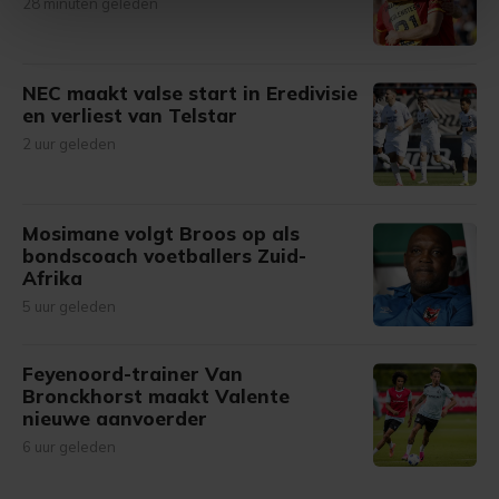
28 minuten geleden
intrekken in de Cookieverklaring.
Met cookies werkt onze website beter en wordt jouw
bezoek makkelijker en persoonlijker. Op
NEC maakt valse start in Eredivisie
en verliest van Telstar
onze cookiepagina kun je ons cookiebeleid bekijken en je
gemaakte keuze altijd wijzigen of intrekken.
2 uur geleden
Mosimane volgt Broos op als
bondscoach voetballers Zuid-
Afrika
5 uur geleden
Feyenoord-trainer Van
Bronckhorst maakt Valente
nieuwe aanvoerder
6 uur geleden