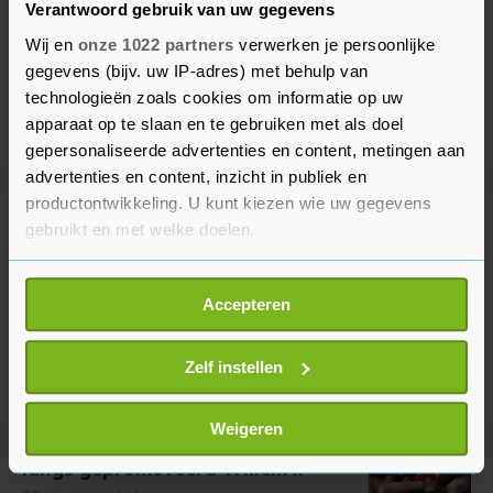
Verantwoord gebruik van uw gegevens
Wij en
onze 1022 partners
verwerken je persoonlijke
gegevens (bijv. uw IP-adres) met behulp van
technologieën zoals cookies om informatie op uw
apparaat op te slaan en te gebruiken met als doel
gepersonaliseerde advertenties en content, metingen aan
advertenties en content, inzicht in publiek en
productontwikkeling. U kunt kiezen wie uw gegevens
gebruikt en met welke doelen.
Meer uit Voetbal
Als u het toestaat, willen we ook graag:
Accepteren
Voetbalsters PSV naar laatste
Informatie verzamelen over uw geografische
voorronde Champions League
locatie, die tot een paar meter nauwkeurig kan zijn
11 minuten geleden
Uw apparaat identificeren door het actief te
Zelf instellen
scannen op specifieke eigenschappen (fingerprinting)
Lees meer over hoe uw persoonlijke gegevens worden
Weigeren
Go Ahead Eagles in eigen huis ruim
verwerkt en stel uw voorkeuren in het
detailgedeelte
in.
langs gepromoveerd Willem II
U kunt uw toestemming op elk moment wijzigen of