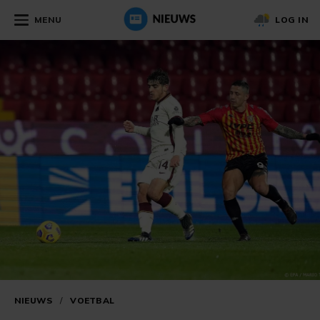
MENU
LOG IN
NIEUWS
/
VOETBAL