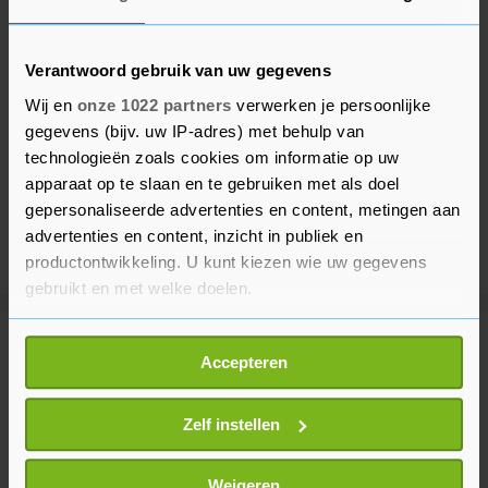
Verantwoord gebruik van uw gegevens
Wij en
onze 1022 partners
verwerken je persoonlijke
gegevens (bijv. uw IP-adres) met behulp van
technologieën zoals cookies om informatie op uw
apparaat op te slaan en te gebruiken met als doel
gepersonaliseerde advertenties en content, metingen aan
advertenties en content, inzicht in publiek en
productontwikkeling. U kunt kiezen wie uw gegevens
gebruikt en met welke doelen.
Als u het toestaat, willen we ook graag:
Meer uit Voetbal
Accepteren
Informatie verzamelen over uw geografische
locatie, die tot een paar meter nauwkeurig kan zijn
Uw apparaat identificeren door het actief te
Zelf instellen
Seizoenkaart Eredivisie bijna
overal duurder dan vorig seizoen
scannen op specifieke eigenschappen (fingerprinting)
21 minuten geleden
Lees meer over hoe uw persoonlijke gegevens worden
Weigeren