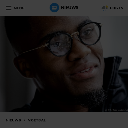
MENU
LOG IN
NIEUWS
/
VOETBAL