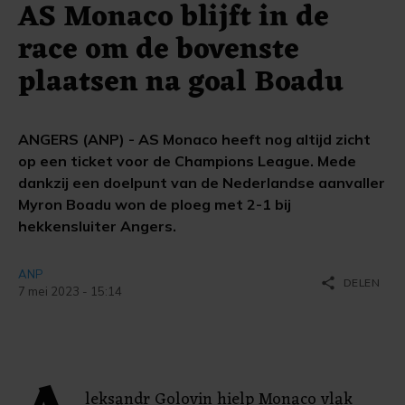
AS Monaco blijft in de
race om de bovenste
plaatsen na goal Boadu
ANGERS (ANP) - AS Monaco heeft nog altijd zicht
op een ticket voor de Champions League. Mede
dankzij een doelpunt van de Nederlandse aanvaller
Myron Boadu won de ploeg met 2-1 bij
hekkensluiter Angers.
ANP
share
DELEN
7 mei 2023 - 15:14
leksandr Golovin hielp Monaco vlak