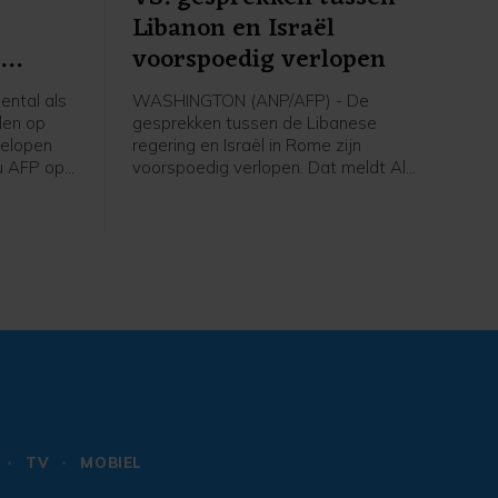
Libanon en Israël
n
voorspoedig verlopen
ntal als
WASHINGTON (ANP/AFP) - De
len op
gesprekken tussen de Libanese
gelopen
regering en Israël in Rome zijn
u AFP op
voorspoedig verlopen. Dat meldt Al
 Eerder op
Jazeera op gezag van een
tal doden
woordvoerder van het Amerikaanse
ministerie van Buitenlandse Zaken. De
VS treden in de onderhandelingen op
als bemiddelaar.
TV
MOBIEL