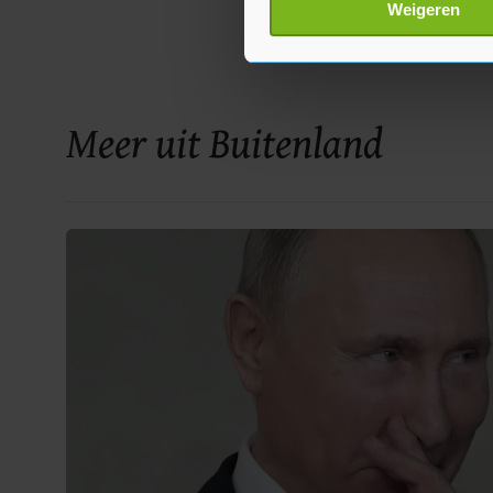
Lees meer over hoe uw perso
Weigeren
toestemming op elk moment wi
Met cookies werkt onze websi
ons cookiebeleid bekijken en 
Meer uit Buitenland