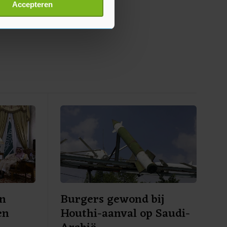
t
detailgedeelte
in. U kunt uw
Accepteren
p onze cookiepagina kun je
en
Burgers gewond bij
en
Houthi-aanval op Saudi-