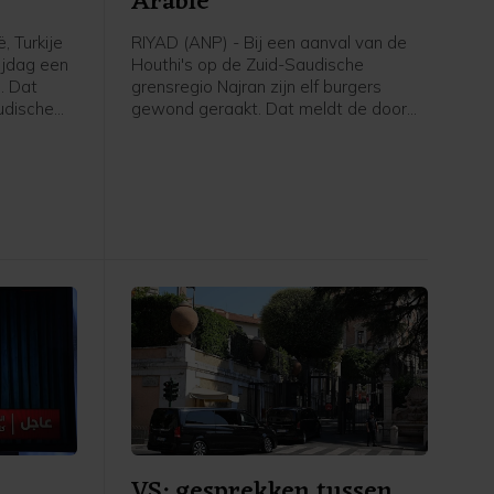
Arabië
, Turkije
RIYAD (ANP) - Bij een aanval van de
ijdag een
Houthi's op de Zuid-Saudische
. Dat
grensregio Najran zijn elf burgers
udische
gewond geraakt. Dat meldt de door
rsbureau
Saudi-Arabië geleide militaire coalitie
en
die de internationaal erkende regering
nwerking
van Jemen steunt.
 oorlog
n Iran.
VS: gesprekken tussen