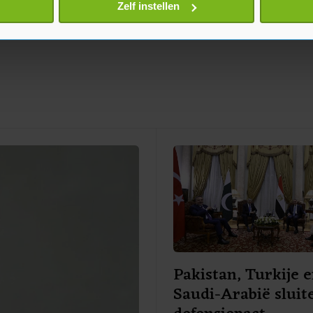
onlijke gegevens worden verwerkt en stel uw voorkeuren in he
Zelf instellen
jzigen of intrekken in de Cookieverklaring.
te beter en wordt jouw bezoek makkelijker en persoonlijker. O
je gemaakte keuze altijd wijzigen of intrekken.
Pakistan, Turkije 
Saudi-Arabië sluit