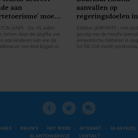
nde aan
aanvallen op
rtetoerisme' moet
regeringsdoelen i
n
Jemen opgelopen
ON (ANP) - De VS willen
SANAA (ANP/AFP) - Het dode
p zetten door de uitgifte van
gevolg van de Houthi-aanval
n aan kinderen van wie de
Jemenitische militairen is op
elbewust een kind krijgen in
tot 58. Dat meldt persburea
gde Staten en daarbij de
basis van een militaire bron.
leiden. Daartoe heeft
de dag werd nog een dertig
 Donald Trump een
gemeld.
ieel decreet uitgevaardigd.
ier wil Trump wat hij ziet
ortetoerisme" tegengaan.
URES
NIEUWS
HET WEER
INTERNET
GLASVEZEL
KLANTENSERVICE
CONTACT