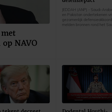
defensiepact
JEDDAH (ANP) - Saudi-Arabië
en Pakistan ondertekenen vr
gezamenlijk defensieakkoord
melden bronnen rond het Sa
 met
leger en de regering aan pe
AFP. De drie landen versterk
al op NAVO
daarmee hun defensiesame
tegen de achtergrond van de
tussen de Verenigde Staten e
 tekent decreet
Dodental Houthi-