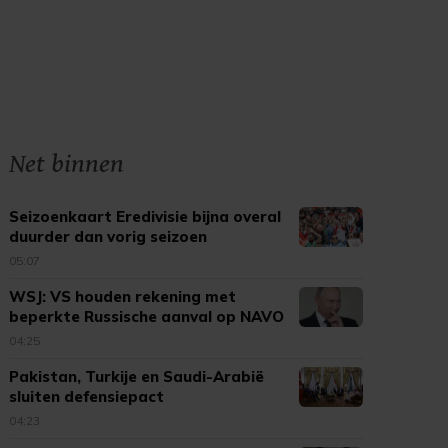
Net binnen
Seizoenkaart Eredivisie bijna overal
duurder dan vorig seizoen
05:07
WSJ: VS houden rekening met
beperkte Russische aanval op NAVO
04:25
Pakistan, Turkije en Saudi-Arabië
sluiten defensiepact
04:23