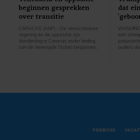
beginnen gesprekken
dat ei
over transitie
'geboo
make
CARACAS (ANP) - De Venezolaanse
WASHINGT
regering en de oppositie zijn
een stree
donderdag in Caracas onder leiding
paspoorte
van de Verenigde Staten begonnen
ouders do
aan gesprekken die kunnen leiden tot
de Vereni
een politieke overgang en
staat mis
verkiezingen. De onderhandelingen
president
beginnen zeven maanden na de
president
gevangenneming van president
Op die man
Nicolás Maduro door het Amerikaanse
als "gebo
leger.
PRIKBORD
VACAT