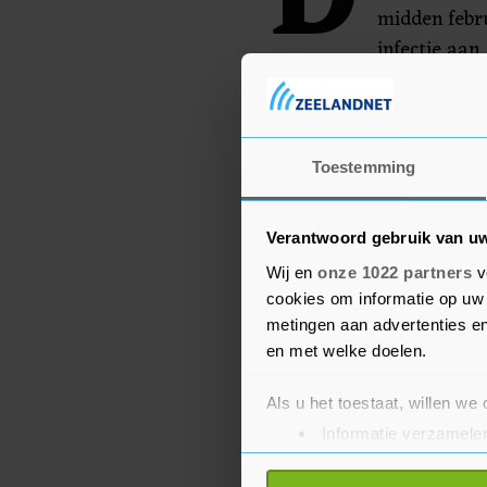
D
midden febr
infectie aan
voortdurende behandelin
Toestemming
Verantwoord gebruik van u
Wij en
onze 1022 partners
v
cookies om informatie op uw 
metingen aan advertenties en
en met welke doelen.
Als u het toestaat, willen we
Informatie verzamelen
Uw apparaat identific