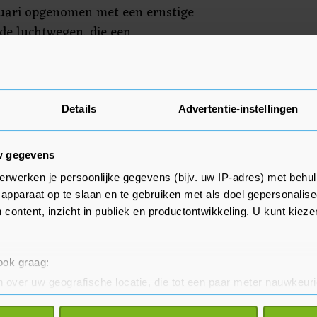
uari opgenomen met een ernstige
 de luchtwegen, die een
g vereiste.
Details
Advertentie-instellingen
w gegevens
erwerken je persoonlijke gegevens (bijv. uw IP-adres) met behul
apparaat op te slaan en te gebruiken met als doel gepersonalise
 content, inzicht in publiek en productontwikkeling. U kunt kiez
 ook graag:
 over uw geografische locatie, die tot een paar meter nauwkeuri
eren door het actief te scannen op specifieke eigenschappen (fing