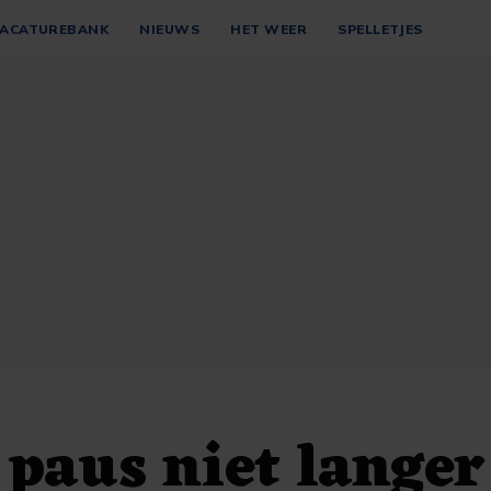
ACATUREBANK
NIEUWS
HET WEER
SPELLETJES
 paus niet langer