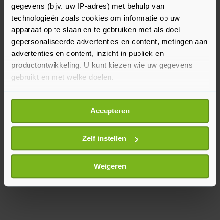
kaart voor Christian Nørgaard.
gegevens (bijv. uw IP-adres) met behulp van
technologieën zoals cookies om informatie op uw
Verdediger Kenny Tete leed met Fulham een
apparaat op te slaan en te gebruiken met als doel
ruime nederlaag tegen Wolverhampton
gepersonaliseerde advertenties en content, metingen aan
Wanderers (1-4).
advertenties en content, inzicht in publiek en
productontwikkeling. U kunt kiezen wie uw gegevens
gebruikt en met welke doelen.
Als u het toestaat, willen we ook graag:
Accepteren
Informatie verzamelen over uw geografische
locatie, die tot een paar meter nauwkeurig kan zijn
Uw apparaat identificeren door het actief te
Zelf instellen
scannen op specifieke eigenschappen (fingerprinting)
Lees meer over hoe uw persoonlijke gegevens worden
Weigeren
verwerkt en stel uw voorkeuren in het
detailgedeelte
in.
U kunt uw toestemming op elk moment wijzigen of
intrekken in de Cookieverklaring.