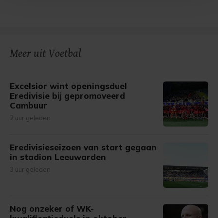
Met cookies werkt onze website beter en wordt jouw
bezoek makkelijker en persoonlijker. Op
onze cookiepagina kun je ons cookiebeleid bekijken en je
gemaakte keuze altijd wijzigen of intrekken.
Meer uit Voetbal
Excelsior wint openingsduel
Eredivisie bij gepromoveerd
Cambuur
2 uur geleden
Eredivisieseizoen van start gegaan
in stadion Leeuwarden
3 uur geleden
Nog onzeker of WK-