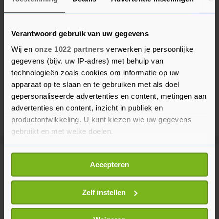
Verantwoord gebruik van uw gegevens
Wij en
onze 1022 partners
verwerken je persoonlijke
gegevens (bijv. uw IP-adres) met behulp van
technologieën zoals cookies om informatie op uw
apparaat op te slaan en te gebruiken met als doel
gepersonaliseerde advertenties en content, metingen aan
advertenties en content, inzicht in publiek en
productontwikkeling. U kunt kiezen wie uw gegevens
gebruikt en met welke doelen.
Als u het toestaat, willen we ook graag:
Meer uit Voetbal
Accepteren
Informatie verzamelen over uw geografische
locatie, die tot een paar meter nauwkeurig kan zijn
Uw apparaat identificeren door het actief te
Zelf instellen
Eredivisieseizoen van start gegaan
scannen op specifieke eigenschappen (fingerprinting)
in stadion Leeuwarden
Lees meer over hoe uw persoonlijke gegevens worden
1 uur geleden