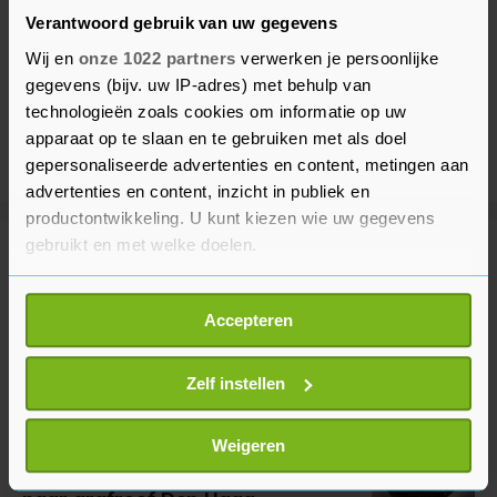
Verantwoord gebruik van uw gegevens
Wij en
onze 1022 partners
verwerken je persoonlijke
gegevens (bijv. uw IP-adres) met behulp van
technologieën zoals cookies om informatie op uw
apparaat op te slaan en te gebruiken met als doel
gepersonaliseerde advertenties en content, metingen aan
advertenties en content, inzicht in publiek en
productontwikkeling. U kunt kiezen wie uw gegevens
gebruikt en met welke doelen.
Meer uit Binnenland
Als u het toestaat, willen we ook graag:
Accepteren
Informatie verzamelen over uw geografische
Politie zoekt in Ringvaartplas naar
locatie, die tot een paar meter nauwkeurig kan zijn
moordwapen in zaak-Zweekhorst
Uw apparaat identificeren door het actief te
Zelf instellen
21 minuten geleden
scannen op specifieke eigenschappen (fingerprinting)
Lees meer over hoe uw persoonlijke gegevens worden
Weigeren
verwerkt en stel uw voorkeuren in het
detailgedeelte
in.
Nog twee verdachten in onderzoek
U kunt uw toestemming op elk moment wijzigen of