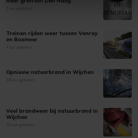
naar grafroof Den Haag
intrekken in de Cookieverklaring.
1 uur geleden
Met cookies werkt onze website beter en wordt jouw
bezoek makkelijker en persoonlijker. Op
Treinen rijden weer tussen Venray
onze cookiepagina kun je ons cookiebeleid bekijken en je
en Boxmeer
gemaakte keuze altijd wijzigen of intrekken.
4 uur geleden
Opnieuw natuurbrand in Wijchen
18 uur geleden
Veel brandweer bij natuurbrand in
Wijchen
20 uur geleden