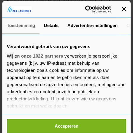
Armeniërs begin twintigste eeuw. Dat staat
bekend als de Armeense Genocide, maar Turkije
verwerpt die term.
Toestemming
Details
Advertentie-instellingen
Ov
Verantwoord gebruik van uw gegevens
Wij en
onze 1022 partners
verwerken je persoonlijke
gegevens (bijv. uw IP-adres) met behulp van
technologieën zoals cookies om informatie op uw
apparaat op te slaan en te gebruiken met als doel
gepersonaliseerde advertenties en content, metingen aan
advertenties en content, inzicht in publiek en
productontwikkeling. U kunt kiezen wie uw gegevens
gebruikt en met welke doelen.
Als u het toestaat, willen we ook graag:
Accepteren
Informatie verzamelen over uw geografische