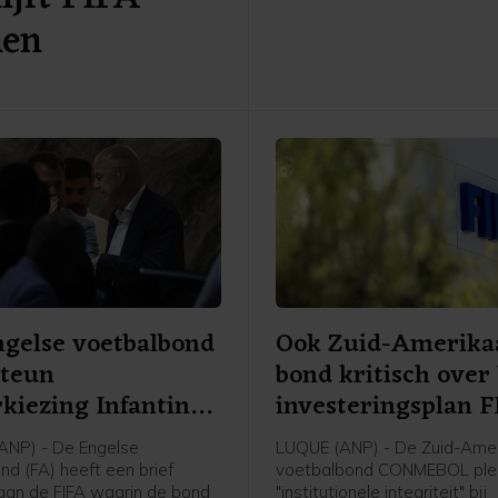
Amsterdam was veel sterke
nen
bezoekers uit Ierland dan de
overwinning doet vermoeden
gelse voetbalbond
Ook Zuid-Amerika
steun
bond kritisch ove
kiezing Infantino
investeringsplan 
ANP) - De Engelse
LUQUE (ANP) - De Zuid-Ame
nd (FA) heeft een brief
voetbalbond CONMEBOL plei
aan de FIFA waarin de bond
"institutionele integriteit" bij