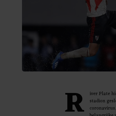
R
iver Plate h
stadion gesl
coronavirus.
belangrijke 