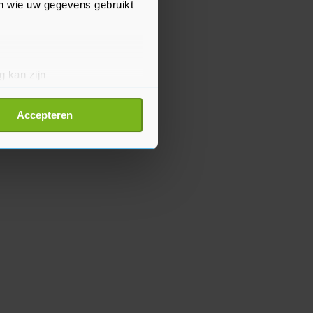
en wie uw gegevens gebruikt
g kan zijn
erprinting)
t
detailgedeelte
in. U kunt uw
Accepteren
p onze cookiepagina kun je