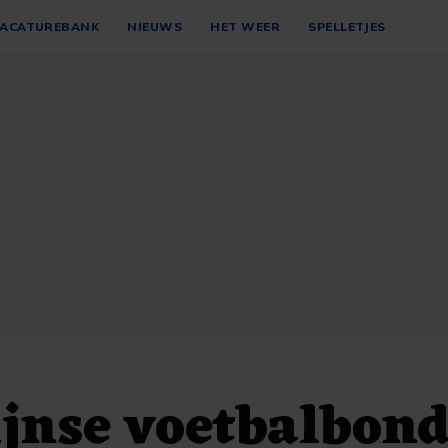
ACATUREBANK
NIEUWS
HET WEER
SPELLETJES
jnse voetbalbond