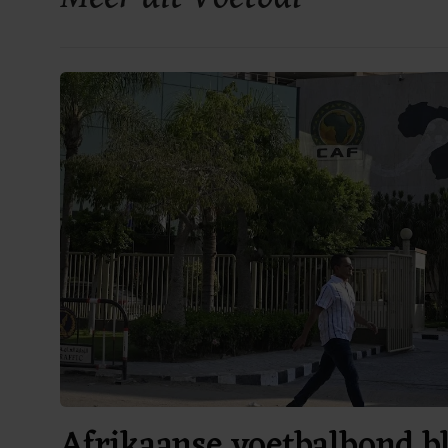
Afrikaanse voetbalbond bl