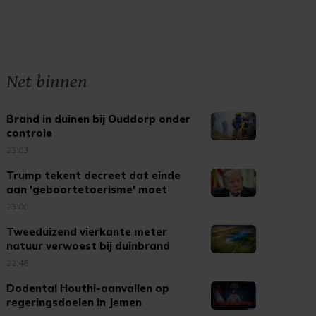
Net binnen
Brand in duinen bij Ouddorp onder
controle
23:03
Trump tekent decreet dat einde
aan 'geboortetoerisme' moet
maken
23:00
Tweeduizend vierkante meter
natuur verwoest bij duinbrand
Ouddorp
22:46
Dodental Houthi-aanvallen op
regeringsdoelen in Jemen