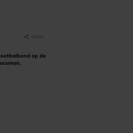
share
DELEN
 voetbalbond op de
Tucuman.