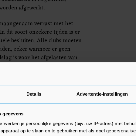
worden afgewerkt.
 onaangenaam verrast met het
"In dit soort onzekere tijden is er
uele besluiten. Alle clubs moeten
ouden, zeker wanneer er geen
slag is voor het afgelasten van
woordvoerder weten. "Wij hebben
d met gezondheidsorganisaties.
liek kunnen gewoon doorgaan. De
tot een risicogroep en zijn in
Details
Advertentie-instellingen
e voeren, net zoals duizenden
abrieken en ziekenhuizen dat
w gegevens
erwerken je persoonlijke gegevens (bijv. uw IP-adres) met behul
apparaat op te slaan en te gebruiken met als doel gepersonalise