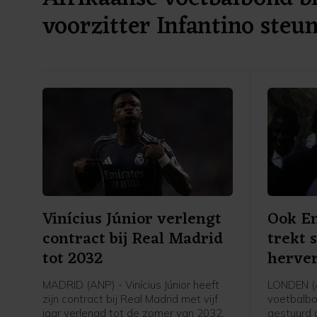
voorzitter Infantino steu
Vinícius Júnior verlengt
Ook En
contract bij Real Madrid
trekt 
tot 2032
herver
in
MADRID (ANP) - Vinícius Júnior heeft
LONDEN (
zijn contract bij Real Madrid met vijf
voetbalbo
jaar verlengd tot de zomer van 2032.
gestuurd 