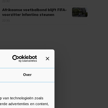
opgelopen
22:32
Afrikaanse voetbalbond blijft FIFA-
voorzitter Infantino steunen
22:31
Over
p van technologieën zoals
erde advertenties en content,