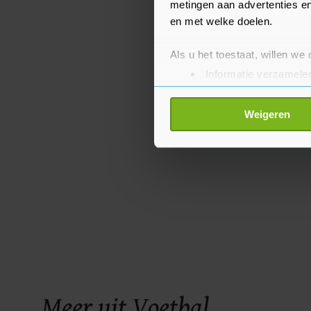
metingen aan advertenties en
en met welke doelen.
Als u het toestaat, willen we
Informatie verzamelen
Uw apparaat identific
Lees meer over hoe uw perso
Weigeren
toestemming op elk moment wi
Met cookies werkt onze websi
ons cookiebeleid bekijken en 
Meer uit Voetbal