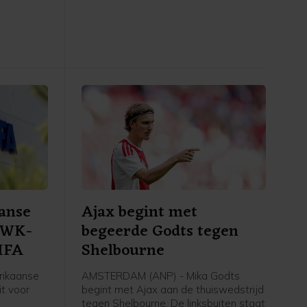
r dan de
hoofdtoernooi. In Enschede werd met
6-0 gewonnen van FC DAC 1904 uit
 (3-1).
Slowakije.
anse
Ajax begint met
r WK-
begeerde Godts tegen
FIFA
Shelbourne
rikaanse
AMSTERDAM (ANP) - Mika Godts
t voor
begint met Ajax aan de thuiswedstrijd
tegen Shelbourne. De linksbuiten staat