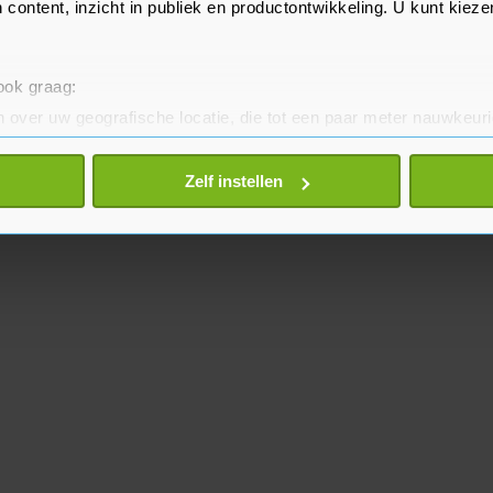
 content, inzicht in publiek en productontwikkeling. U kunt kiez
 ook graag:
 over uw geografische locatie, die tot een paar meter nauwkeuri
eren door het actief te scannen op specifieke eigenschappen (fing
onlijke gegevens worden verwerkt en stel uw voorkeuren in he
Zelf instellen
jzigen of intrekken in de Cookieverklaring.
te beter en wordt jouw bezoek makkelijker en persoonlijker. O
je gemaakte keuze altijd wijzigen of intrekken.