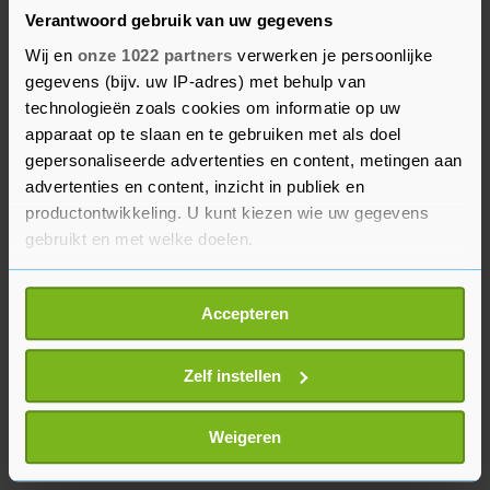
Verantwoord gebruik van uw gegevens
Het archief omvat de dossiers met onderzoeken
Wij en
onze 1022 partners
verwerken je persoonlijke
die na de Tweede Wereldoorlog in Nederland zijn
gegevens (bijv. uw IP-adres) met behulp van
gedaan naar ongeveer 425.000 verdachten van
technologieën zoals cookies om informatie op uw
collaboratie, dat in 2025 openbaar wordt
apparaat op te slaan en te gebruiken met als doel
gemaakt. Het Nationaal Archief neemt deze
gepersonaliseerde advertenties en content, metingen aan
advertenties en content, inzicht in publiek en
maatregelen omdat het online toegankelijk
productontwikkeling. U kunt kiezen wie uw gegevens
maken van het archief gevoelig ligt en impact
gebruikt en met welke doelen.
kan hebben op nabestaanden.
Als u het toestaat, willen we ook graag:
Accepteren
Informatie verzamelen over uw geografische
locatie, die tot een paar meter nauwkeurig kan zijn
Uw apparaat identificeren door het actief te
Zelf instellen
scannen op specifieke eigenschappen (fingerprinting)
Lees meer over hoe uw persoonlijke gegevens worden
Weigeren
verwerkt en stel uw voorkeuren in het
detailgedeelte
in.
U kunt uw toestemming op elk moment wijzigen of