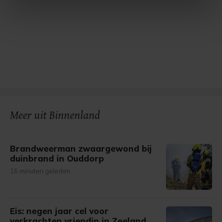
intrekken in de Cookieverklaring.
Met cookies werkt onze website beter en wordt jouw
bezoek makkelijker en persoonlijker. Op
onze cookiepagina kun je ons cookiebeleid bekijken en je
gemaakte keuze altijd wijzigen of intrekken.
Meer uit Binnenland
Brandweerman zwaargewond bij
duinbrand in Ouddorp
16 minuten geleden
Eis: negen jaar cel voor
verkrachten vriendin in Zeeland