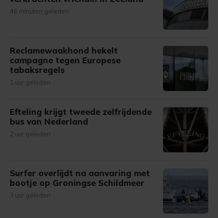
46 minuten geleden
Reclamewaakhond hekelt
campagne tegen Europese
tabaksregels
1 uur geleden
Efteling krijgt tweede zelfrijdende
bus van Nederland
2 uur geleden
Surfer overlijdt na aanvaring met
bootje op Groningse Schildmeer
3 uur geleden