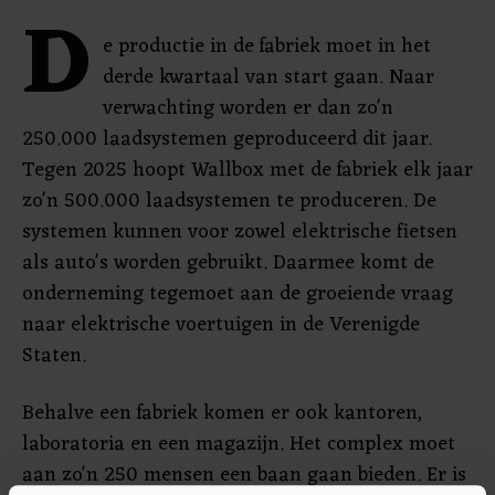
D
e productie in de fabriek moet in het
derde kwartaal van start gaan. Naar
verwachting worden er dan zo'n
250.000 laadsystemen geproduceerd dit jaar.
Tegen 2025 hoopt Wallbox met de fabriek elk jaar
zo'n 500.000 laadsystemen te produceren. De
systemen kunnen voor zowel elektrische fietsen
als auto's worden gebruikt. Daarmee komt de
onderneming tegemoet aan de groeiende vraag
naar elektrische voertuigen in de Verenigde
Staten.
Behalve een fabriek komen er ook kantoren,
laboratoria en een magazijn. Het complex moet
aan zo'n 250 mensen een baan gaan bieden. Er is