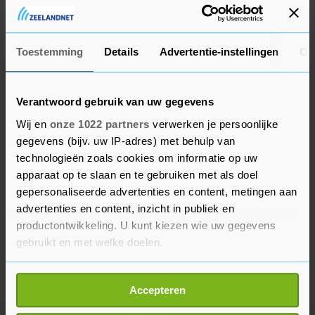
niet bekendgemaakt hoeveel geld er met de
opdracht voor Arcadis is gemoeid.
Toestemming
Details
Advertentie-instellingen
Ov
Verantwoord gebruik van uw gegevens
Wij en
onze 1022 partners
verwerken je persoonlijke
gegevens (bijv. uw IP-adres) met behulp van
technologieën zoals cookies om informatie op uw
apparaat op te slaan en te gebruiken met als doel
gepersonaliseerde advertenties en content, metingen aan
advertenties en content, inzicht in publiek en
productontwikkeling. U kunt kiezen wie uw gegevens
gebruikt en met welke doelen.
Als u het toestaat, willen we ook graag:
Accepteren
Informatie verzamelen over uw geografische
locatie, die tot een paar meter nauwkeurig kan zijn