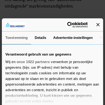
uitdagende" marktomstandigheden.
Energietransitie
Arcadis profiteert al tijden van groeiende
investeringen in de energietransitie. Het bedrijf
Toestemming
Details
Advertentie-instellingen
Ov
houdt zich onder meer bezig met projecten rond
verduurzaming van bedrijfspanden en helpt
Verantwoord gebruik van uw gegevens
bedrijven met het ontwikkelen van
Wij en
onze 1022 partners
verwerken je persoonlijke
duurzaamheidsstrategieën. Ook werkt Arcadis
gegevens (bijv. uw IP-adres) met behulp van
aan klimaatoplossingen. In de VS staat Arcadis
technologieën zoals cookies om informatie op uw
zijn klanten bij met onder meer het ontwerpen
apparaat op te slaan en te gebruiken met als doel
en bouwen van batterijfabrieken en het leveren
gepersonaliseerde advertenties en content, metingen aan
van elektrische mobiliteitsoplossingen.
advertenties en content, inzicht in publiek en
productontwikkeling. U kunt kiezen wie uw gegevens
Mede hierdoor steeg het orderboek van het
gebruikt en met welke doelen.