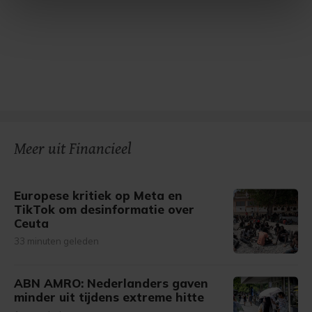
intrekken in de Cookieverklaring.
Met cookies werkt onze website beter en wordt jouw
bezoek makkelijker en persoonlijker. Op
onze cookiepagina kun je ons cookiebeleid bekijken en je
gemaakte keuze altijd wijzigen of intrekken.
Meer uit Financieel
Europese kritiek op Meta en
TikTok om desinformatie over
Ceuta
33 minuten geleden
ABN AMRO: Nederlanders gaven
minder uit tijdens extreme hitte