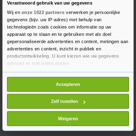
Verantwoord gebruik van uw gegevens
"Het aantal uren dat iemand werkt bepaalt niet
of iemand mentaal uitgeput raakt", zegt
Wij en
onze 1022 partners
verwerken je persoonlijke
gegevens (bijv. uw IP-adres) met behulp van
bedrijfsarts Corné Roelen van Arbo Unie
technologieën zoals cookies om informatie op uw
daarover. Volgens hem is het de manier waarop
apparaat op te slaan en te gebruiken met als doel
iemand werkt bepalend. "Ook speelt mee of
gepersonaliseerde advertenties en content, metingen aan
iemand de uren buiten werktijd goed gebruikt om
advertenties en content, inzicht in publiek en
te herstellen en weer voldoende energie op weet
productontwikkeling. U kunt kiezen wie uw gegevens
te laden."
gebruikt en met welke doelen.
Als u het toestaat, willen we ook graag:
Accepteren
Informatie verzamelen over uw geografische
locatie, die tot een paar meter nauwkeurig kan zijn
Uw apparaat identificeren door het actief te
Zelf instellen
scannen op specifieke eigenschappen (fingerprinting)
Lees meer over hoe uw persoonlijke gegevens worden
Weigeren
verwerkt en stel uw voorkeuren in het
detailgedeelte
in.
U kunt uw toestemming op elk moment wijzigen of