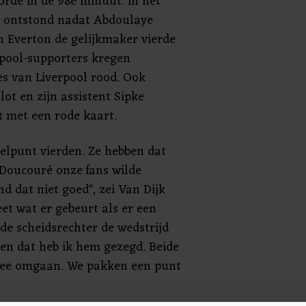
orde in de 98e minuut. In het
t ontstond nadat Abdoulaye
 Everton de gelijkmaker vierde
rpool-supporters kregen
es van Liverpool rood. Ook
lot en zijn assistent Sipke
t met een rode kaart.
oelpunt vierden. Ze hebben dat
 Doucouré onze fans wilde
d dat niet goed", zei Van Dijk
et wat er gebeurt als er een
 de scheidsrechter de wedstrijd
 en dat heb ik hem gezegd. Beide
ee omgaan. We pakken een punt