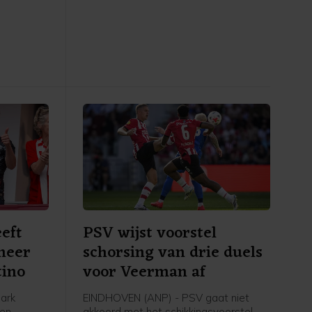
gavond
39-jarige Argentijn scoorde twee keer
tserse
in de gewonnen eerste
, maar de
groepswedstrijd van de Leagues Cup
tandpunt
tegen het Mexicaanse Atlético San
Luis: 4-2. Messi werd topscorer aller
an door
tijden van het toernooi met veertien
treffers.
 het WK.
eft
PSV wijst voorstel
meer
schorsing van drie duels
tino
voor Veerman af
ark
EINDHOVEN (ANP) - PSV gaat niet
een
akkoord met het schikkingsvoorstel