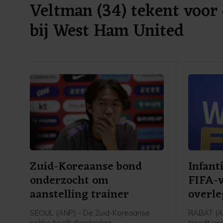
Veltman (34) tekent voor 
bij West Ham United
Zuid-Koreaanse bond
Infanti
onderzocht om
FIFA-v
aanstelling trainer
overle
SEOUL (ANP) - De Zuid-Koreaanse
RABAT (AN
politie heeft donderdag
treedt voo