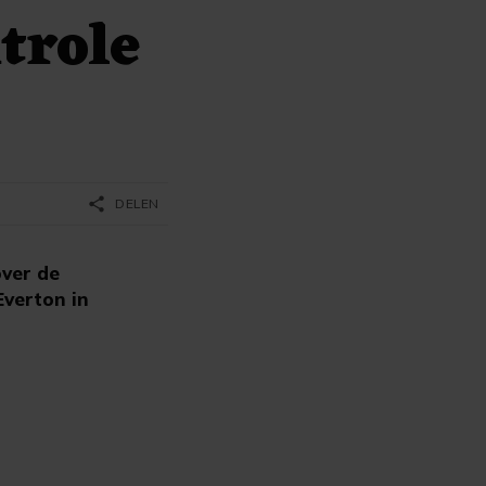
trole
share
DELEN
over de
Everton in