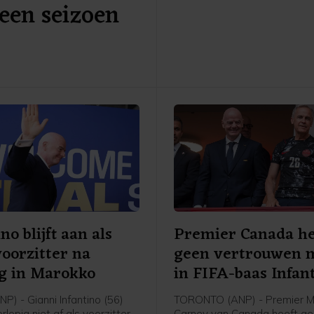
een seizoen
De FIFA-top sprak woensda
het vertrouwen uit in de Zwi
Italiaan na een spoedberaad
KNVB blijft bij het eerdere s
dat er een "fundamentele
vertrouwensbreuk" is ontsta
het inmiddels ingetrokken
commercialiseringsplan rond
no blijft aan als
Premier Canada he
oorzitter na
geen vertrouwen 
g in Marokko
in FIFA-baas Infan
P) - Gianni Infantino (56)
TORONTO (ANP) - Premier M
rlopig niet af als voorzitter
Carney van Canada heeft g