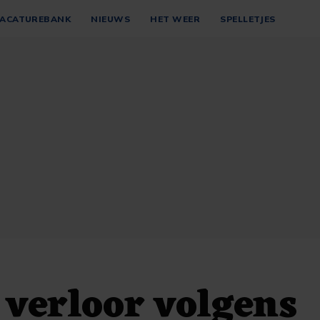
ACATUREBANK
NIEUWS
HET WEER
SPELLETJES
 verloor volgens