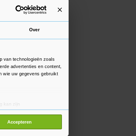
Over
p van technologieën zoals
erde advertenties en content,
en wie uw gegevens gebruikt
g kan zijn
erprinting)
t
detailgedeelte
in. U kunt uw
Accepteren