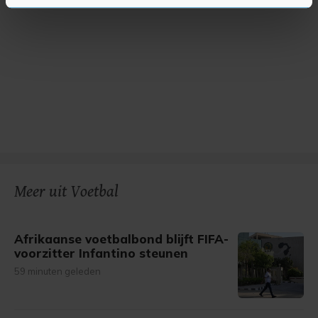
U kunt uw toestemming op elk moment wijzigen of
intrekken in de Cookieverklaring.
Met cookies werkt onze website beter en wordt jouw
bezoek makkelijker en persoonlijker. Op
onze cookiepagina kun je ons cookiebeleid bekijken en je
gemaakte keuze altijd wijzigen of intrekken.
Meer uit Voetbal
Afrikaanse voetbalbond blijft FIFA-
voorzitter Infantino steunen
59 minuten geleden