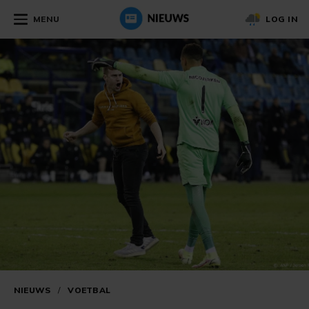
MENU
LOG IN
NIEUWS
/
VOETBAL