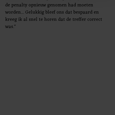
Met cookies werkt onze website beter en wordt jouw
de penalty opnieuw genomen had moeten
bezoek makkelijker en persoonlijker. Op
worden... Gelukkig bleef ons dat bespaard en
onze cookiepagina kun je ons cookiebeleid bekijken en je
kreeg ik al snel te horen dat de treffer correct
gemaakte keuze altijd wijzigen of intrekken.
was."