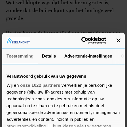
Wat wel klopte was dat het scherm groter is,
zonder dat de buitenkant van het horloge veel
groeide.
Verder kreeg de instap-iPad een upgrade met een
snellere processor en een betere camera aan de
voorkant. De iPad Mini, het kleinste model van de
tablet van Apple, werd grondiger opnieuw
Toestemming
Details
Advertentie-instellingen
Ov
ontworpen en lijkt nu op onder meer de iPad Air
en de iPad Pro. Dat model kreeg verder een beter
Verantwoord gebruik van uw gegevens
scherm, snellere processor en betere camera's.
Wij en
onze 1022 partners
verwerken je persoonlijke
gegevens (bijv. uw IP-adres) met behulp van
technologieën zoals cookies om informatie op uw
apparaat op te slaan en te gebruiken met als doel
gepersonaliseerde advertenties en content, metingen aan
advertenties en content, inzicht in publiek en
productontwikkeling. U kunt kiezen wie uw gegevens