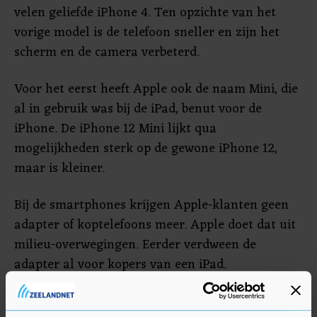
velen geliefde iPhone 4. Ten opzichte van het
vorige model is de telefoon sneller en zijn het
scherm en de camera verbeterd.
Voor het eerst heeft Apple ook de naam Mini, die
al in gebruik was bij de iPad, benut voor de
iPhone. De iPhone 12 Mini lijkt qua
mogelijkheden sterk op de gewone iPhone 12,
maar is kleiner.
Bij de smartphones krijgen Apple-klanten geen
adapter of koptelefoons meer. Apple doet dat uit
milieu-overwegingen. Eerder verdween de
adapter al voor kopers van een iPad.