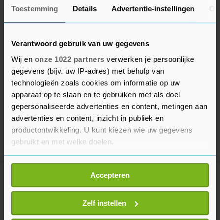
Toestemming
Details
Advertentie-instellingen
Ov
Verantwoord gebruik van uw gegevens
Wij en
onze 1022 partners
verwerken je persoonlijke
gegevens (bijv. uw IP-adres) met behulp van
technologieën zoals cookies om informatie op uw
apparaat op te slaan en te gebruiken met als doel
gepersonaliseerde advertenties en content, metingen aan
advertenties en content, inzicht in publiek en
productontwikkeling. U kunt kiezen wie uw gegevens
gebruikt en met welke doelen.
Als u het toestaat, willen we ook graag:
Accepteren
Informatie verzamelen over uw geografische
Meer uit Buitenland
locatie, die tot een paar meter nauwkeurig kan zijn
Uw apparaat identificeren door het actief te
Zelf instellen
scannen op specifieke eigenschappen (fingerprinting)
Doden en gewonden bij