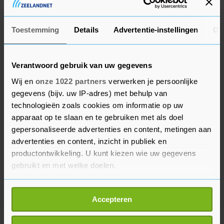
kunnen afhandelen.
Toestemming
Details
Advertentie-instellingen
Ov
Verantwoord gebruik van uw gegevens
Wij en
onze 1022 partners
verwerken je persoonlijke
gegevens (bijv. uw IP-adres) met behulp van
technologieën zoals cookies om informatie op uw
apparaat op te slaan en te gebruiken met als doel
gepersonaliseerde advertenties en content, metingen aan
advertenties en content, inzicht in publiek en
productontwikkeling. U kunt kiezen wie uw gegevens
gebruikt en met welke doelen.
Als u het toestaat, willen we ook graag:
Accepteren
Informatie verzamelen over uw geografische
locatie, die tot een paar meter nauwkeurig kan zijn