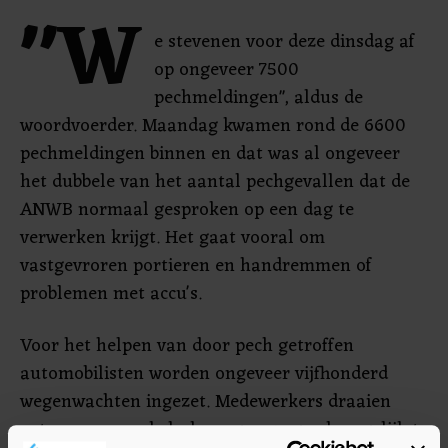
"W
e stevenen voor deze dinsdag af
op ongeveer 7500
pechmeldingen", aldus de
woordvoerder. Maandag kwamen rond de 6600
pechmeldingen binnen en dat was al ongeveer
het dubbele van het aantal pechgevallen dat de
ANWB normaal gesproken op een dag te
verwerken krijgt. Het gaat vooral om
vastgevroren portieren en handremmen of
problemen met accu's.
Voor het helpen van door pech getroffen
automobilisten worden ongeveer vijfhonderd
wegenwachten ingezet. Medewerkers draaien
extra uren om de hulpvragen zo goed mogelijk te