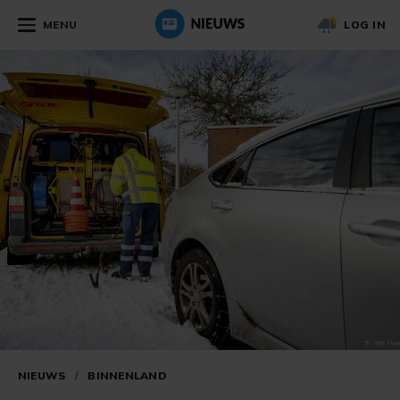
MENU
LOG IN
NIEUWS
/
BINNENLAND