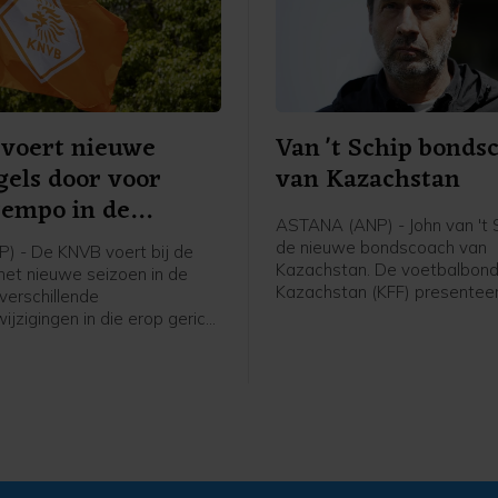
voert nieuwe
Van 't Schip bonds
gels door voor
van Kazachstan
tempo in de
ASTANA (ANP) - John van 't S
ijd
de nieuwe bondscoach van
P) - De KNVB voert bij de
Kazachstan. De voetbalbond
 het nieuwe seizoen in de
Kazachstan (KFF) presentee
 verschillende
62-jarige Nederlandse oud-
ijzigingen in die erop gericht
international en trainer vrijda
empo in de wedstrijden te
meldde de bond op social me
 Het zijn aanpassingen in de
 van de internationale
rganisatie IFAB, die de FIFA
d doorgevoerd tijdens het
 in juni.