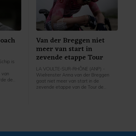
coach
Van der Breggen niet
meer van start in
zevende etappe Tour
chip is
LA VOULTE-SUR-RHÔNE (ANP) -
 van
Wielrenster Anna van der Breggen
rde de
gaat niet meer van start in de
zevende etappe van de Tour de
g, zo
France Femmes. Haar ploeg SD Worx-
dia.
Protime meldt dat de 36-jarige renster
de Tour verlaat en rust neemt.