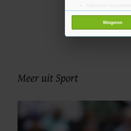
Informatie verzamelen
Uw apparaat identific
Lees meer over hoe uw perso
Weigeren
toestemming op elk moment wi
Met cookies werkt onze websi
ons cookiebeleid bekijken en 
Meer uit Sport