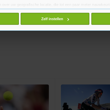
 over uw geografische locatie, die tot een paar meter nauwkeuri
eren door het actief te scannen op specifieke eigenschappen (fing
onlijke gegevens worden verwerkt en stel uw voorkeuren in he
Zelf instellen
jzigen of intrekken in de Cookieverklaring.
te beter en wordt jouw bezoek makkelijker en persoonlijker. O
je gemaakte keuze altijd wijzigen of intrekken.