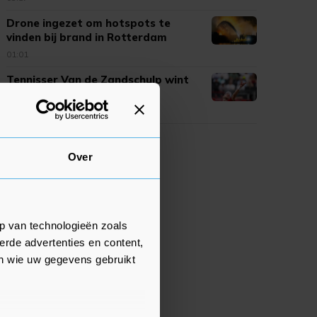
Drone ingezet om hotspots te
vinden bij brand in Rotterdam
01:01
Tennisser Van de Zandschulp wint
na stunt weer in Montréal
00:58
Over
p van technologieën zoals
erde advertenties en content,
en wie uw gegevens gebruikt