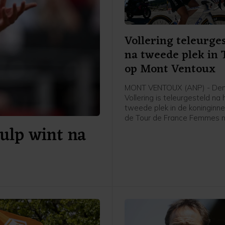
Vollering teleurge
na tweede plek in 
op Mont Ventoux
MONT VENTOUX (ANP) - De
Vollering is teleurgesteld na 
tweede plek in de koninginne
de Tour de France Femmes 
ulp wint na
Mont Ventoux. Dat zei de N
renster van FDJ United-Suez 
afloop van de etappe tegen