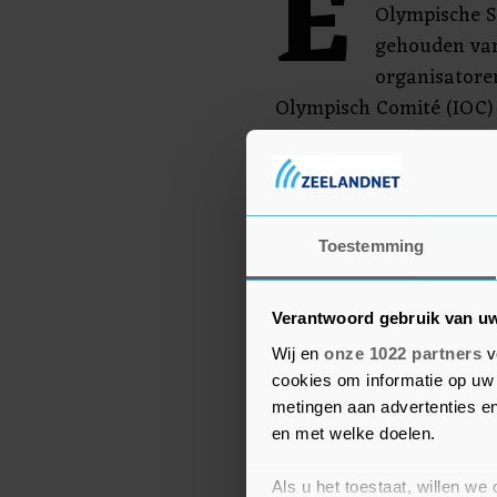
E
Olympische 
gehouden van 
organisatoren
Olympisch Comité (IOC)
zoals gepland te laten 
gezegd dat er nog geen 
uitstel en blijft nauw 
Wereldgezondheidsorgan
Toestemming
Verantwoord gebruik van u
Wij en
onze 1022 partners
v
cookies om informatie op uw 
metingen aan advertenties en
en met welke doelen.
Als u het toestaat, willen we