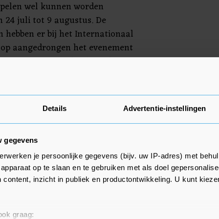
Spelen wel kunnen worden
24 juli tot 9 augustus. De
 hebben er bij het Internationaal
 op aangedrongen het evenement
doorgaan. Het IOC heeft eerder
sprake is van annulering of
samenwerken met de
isatie.
Details
Advertentie-instellingen
w gegevens
erwerken je persoonlijke gegevens (bijv. uw IP-adres) met behul
apparaat op te slaan en te gebruiken met als doel gepersonalise
 content, inzicht in publiek en productontwikkeling. U kunt kiez
 ook graag: