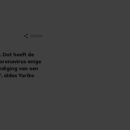
share
DELEN
. Dat heeft de
coronavirus enige
ndiging van een
, aldus Yuriko