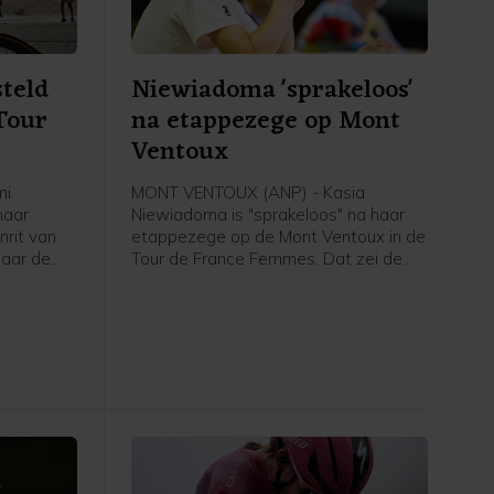
steld
Niewiadoma 'sprakeloos'
Tour
na etappezege op Mont
Ventoux
mi
MONT VENTOUX (ANP) - Kasia
haar
Niewiadoma is "sprakeloos" na haar
nrit van
etappezege op de Mont Ventoux in de
naar de
Tour de France Femmes. Dat zei de
ederlandse
Poolse van Canyon//Sram vrijdag na
vrijdag na
afloop van de etappe in het
 de NOS.
flashinterview. Het was de eerste
etappezege voor de Tourwinnares van
2024.