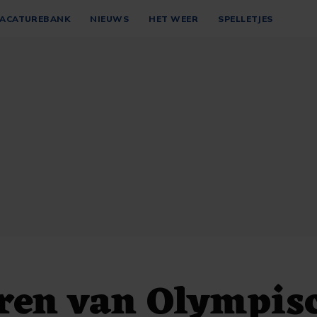
ACATUREBANK
NIEUWS
HET WEER
SPELLETJES
ren van Olympis