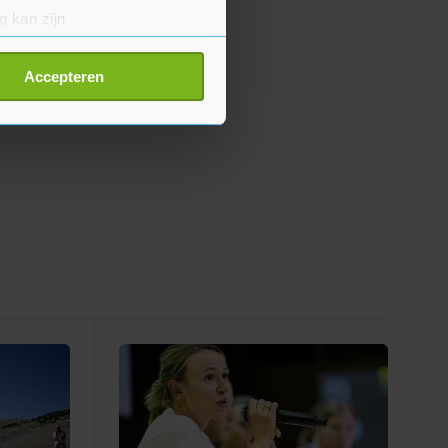
g kan zijn
erprinting)
t
detailgedeelte
in. U kunt uw
Accepteren
p onze cookiepagina kun je