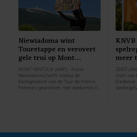
Niewiadoma wint
KNVB 
Touretappe en verovert
spelre
gele trui op Mont
meer 
Ventoux
wedstr
MONT VENTOUX (ANP) - Kasia
ZEIST (AN
Niewiadoma heeft vrijdag de
start van
koninginnenrit van de Tour de France
Eredivisie
Femmes gewonnen, met aankomst op
spelregelw
de Mont Ventoux. De Poolse renster
zijn het t
van Canyon//Sram reed solo naar de
verhogen.
overwinning op de bekende berg, ruim
spelregels
voor Demi Vollering. De Nederlandse
spelregelo
werd tweede op 1.16 minuut. De
ook al ha
Italiaanse Longo Borghini werd derde
WK voetbal
op 1.42.