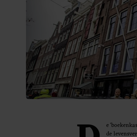
e 'boekenkas
de levensve