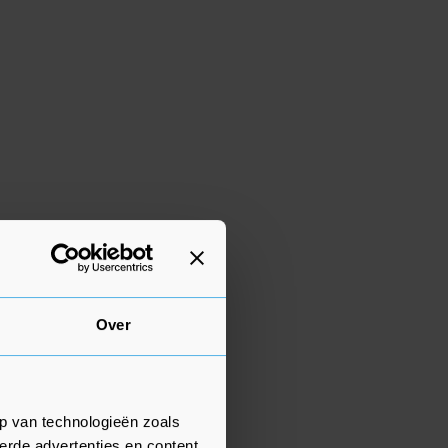
Over
p van technologieën zoals
erde advertenties en content,