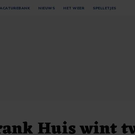
ACATUREBANK
NIEUWS
HET WEER
SPELLETJES
rank Huis wint t