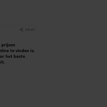
share
DELEN
 prijzen
line te vinden is.
or het beste
it.