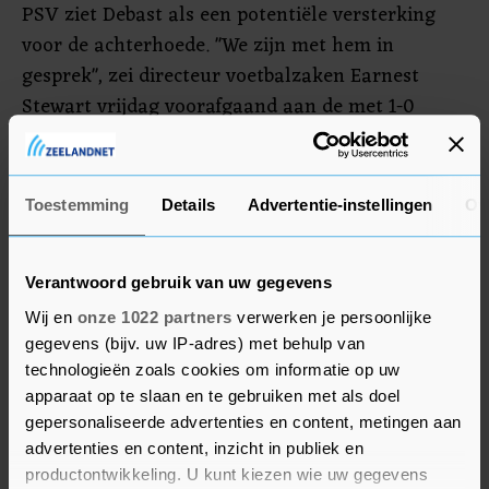
PSV ziet Debast als een potentiële versterking
voor de achterhoede. "We zijn met hem in
gesprek", zei directeur voetbalzaken Earnest
Stewart vrijdag voorafgaand aan de met 1-0
gewonnen wedstrijd om de Johan Cruijff Schaal
tegen Feyenoord. PSV wil zich in iedere linie nog
versterken. De Eindhovenaren probeerden het
Toestemming
Details
Advertentie-instellingen
Ov
eerder bij de Colombiaanse verdediger Davinson
Sánchez van Tottenham Hotspur, maar diens
financiële eisen bleken te hoog.
Verantwoord gebruik van uw gegevens
Wij en
onze 1022 partners
verwerken je persoonlijke
gegevens (bijv. uw IP-adres) met behulp van
technologieën zoals cookies om informatie op uw
apparaat op te slaan en te gebruiken met als doel
gepersonaliseerde advertenties en content, metingen aan
advertenties en content, inzicht in publiek en
productontwikkeling. U kunt kiezen wie uw gegevens