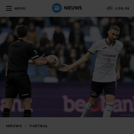
MENU
LOG IN
NIEUWS
/
VOETBAL