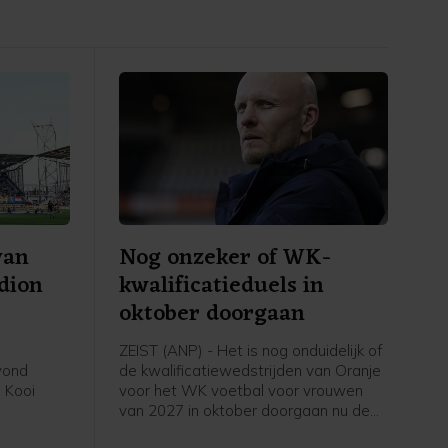
van
Nog onzeker of WK-
adion
kwalificatieduels in
oktober doorgaan
ZEIST (ANP) - Het is nog onduidelijk of
avond
de kwalificatiewedstrijden van Oranje
 Kooi
voor het WK voetbal voor vrouwen
van 2027 in oktober doorgaan nu de
eerde
UEFA een boycot heeft afgekondigd