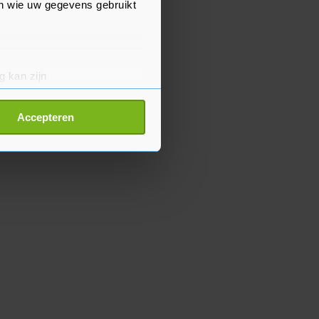
en wie uw gegevens gebruikt
g kan zijn
erprinting)
t
detailgedeelte
in. U kunt uw
Accepteren
p onze cookiepagina kun je