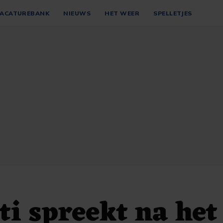
ACATUREBANK
NIEUWS
HET WEER
SPELLETJES
ti spreekt na het