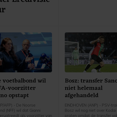
Cambuur ontvangt Excelsior 
ur
twee jaar geleden geopende
 voetbalbond wil
Bosz: transfer San
FA-voorzitter
niet helemaal
ino opstapt
afgehandeld
P/AFP) - De Noorse
EINDHOVEN (ANP) - PSV-trai
nd (NFF) wil dat Gianni
Bosz wil nog niet over Koda
terugtreedt als voorzitter van
praten omdat de transfer v