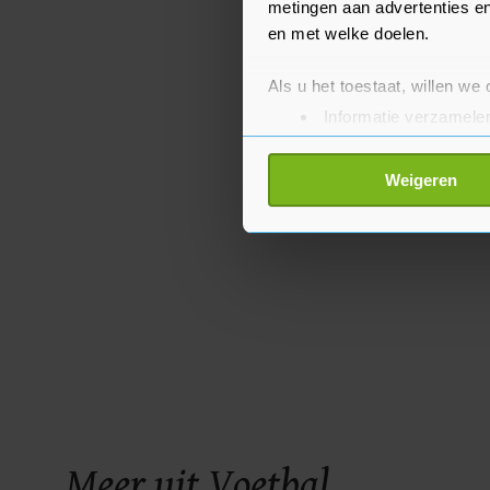
metingen aan advertenties en
en met welke doelen.
Als u het toestaat, willen we
Informatie verzamelen
Uw apparaat identific
Lees meer over hoe uw perso
Weigeren
toestemming op elk moment wi
Met cookies werkt onze websi
ons cookiebeleid bekijken en 
Meer uit Voetbal