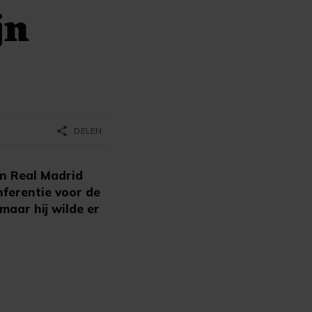
jn
share
DELEN
an Real Madrid
nferentie voor de
maar hij wilde er