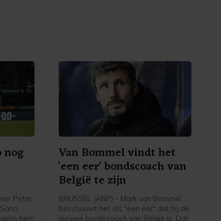
in het
van FIFA-competities. Voor het elftal
 stadion.
van bondscoach Arjan Veurink staat
op 9 en 13 oktober een dubbele
ontmoeting met Hongarije op het
programma. Volgens de KNVB
onderzoekt de UEFA de komende tijd
of de duels door zullen gaan.
o nog
Van Bommel vindt het
'een eer' bondscoach van
België te zijn
ner Peter
BRUSSEL (ANP) - Mark van Bommel
i Sano
beschouwt het als "een eer" dat hij de
olgens hem
nieuwe bondscoach van België is. Dat