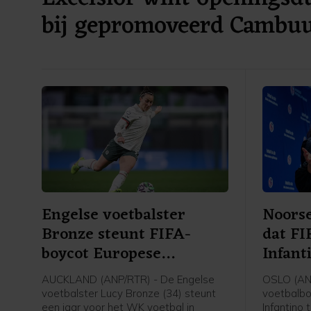
bij gepromoveerd Cambu
Engelse voetbalster
Noorse
Bronze steunt FIFA-
dat FI
boycot Europese
Infant
speelsters
AUCKLAND (ANP/RTR) - De Engelse
OSLO (AN
voetbalster Lucy Bronze (34) steunt
voetbalbo
een jaar voor het WK voetbal in
Infantino 