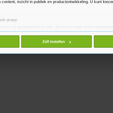
 content, inzicht in publiek en productontwikkeling. U kunt kiez
 ook graag:
 over uw geografische locatie, die tot een paar meter nauwkeuri
eren door het actief te scannen op specifieke eigenschappen (fing
onlijke gegevens worden verwerkt en stel uw voorkeuren in he
Zelf instellen
jzigen of intrekken in de Cookieverklaring.
te beter en wordt jouw bezoek makkelijker en persoonlijker. O
je gemaakte keuze altijd wijzigen of intrekken.