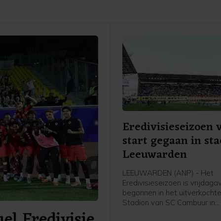
Eredivisieseizoen 
start gegaan in st
Leeuwarden
LEEUWARDEN (ANP) - Het
Eredivisieseizoen is vrijdag
begonnen in het uitverkochte
Stadion van SC Cambuur in
el Eredivisie
Leeuwarden. Het gepromov