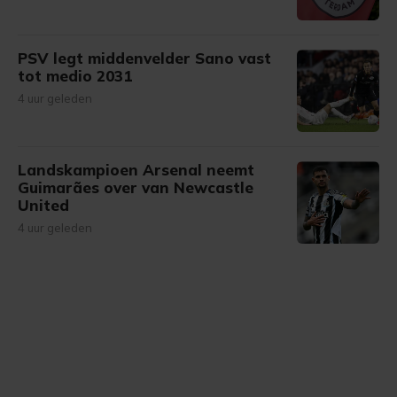
PSV legt middenvelder Sano vast
tot medio 2031
4 uur geleden
Landskampioen Arsenal neemt
Guimarães over van Newcastle
United
4 uur geleden