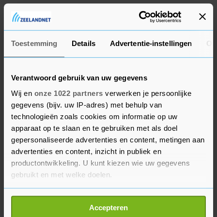
De rechtszaak duurt naar verwachting twee
dagen.
Toestemming
Details
Advertentie-instellingen
Ov
Verantwoord gebruik van uw gegevens
Wij en
onze 1022 partners
verwerken je persoonlijke
gegevens (bijv. uw IP-adres) met behulp van
technologieën zoals cookies om informatie op uw
apparaat op te slaan en te gebruiken met als doel
gepersonaliseerde advertenties en content, metingen aan
advertenties en content, inzicht in publiek en
productontwikkeling. U kunt kiezen wie uw gegevens
gebruikt en met welke doelen.
Als u het toestaat, willen we ook graag:
Accepteren
Informatie verzamelen over uw geografische