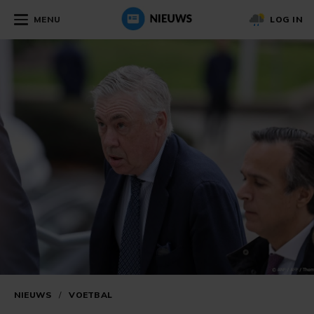
MENU
LOG IN
NIEUWS
/
VOETBAL