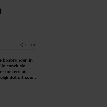
a
share
DELEN
e bosbranden in
ie conclusie
erzoekers uit
lijk dat dit soort