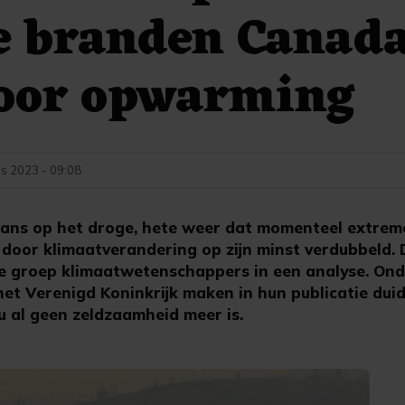
e branden Canad
door opwarming
s 2023 - 09:08
ans op het droge, hete weer dat momenteel extrem
door klimaatverandering op zijn minst verdubbeld. D
le groep klimaatwetenschappers in een analyse. Ond
t Verenigd Koninkrijk maken in hun publicatie duide
u al geen zeldzaamheid meer is.