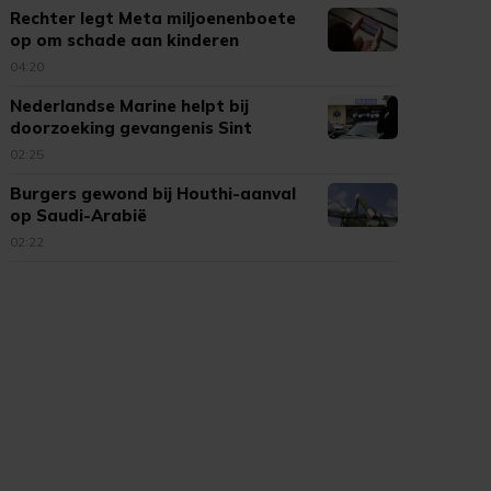
Rechter legt Meta miljoenenboete
op om schade aan kinderen
04:20
Nederlandse Marine helpt bij
doorzoeking gevangenis Sint
Maarten
02:25
Burgers gewond bij Houthi-aanval
op Saudi-Arabië
02:22