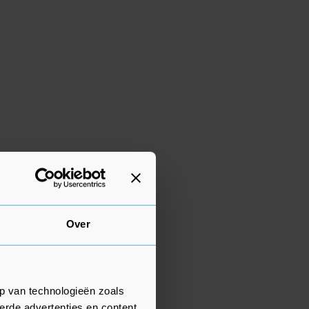
Over
p van technologieën zoals
erde advertenties en content,