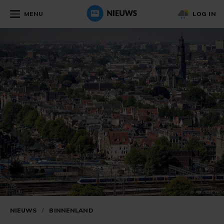
MENU
LOG IN
NIEUWS
/
BINNENLAND