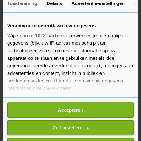
Toestemming
Details
Advertentie-instellingen
Ov
zijn, en in het geval van woningen met een
begane grond minimaal 100 vierkante meter zijn.
"Woningen zijn om in te wonen en niet om aan te
Verantwoord gebruik van uw gegevens
verdienen", zegt woonwethouder Laurens Ivens.
Wij en
onze 1022 partners
verwerken je persoonlijke
"De strijd tegen woonfraude zetten we steviger
gegevens (bijv. uw IP-adres) met behulp van
door, met hogere boetes en het uit de anonimiteit
technologieën zoals cookies om informatie op uw
apparaat op te slaan en te gebruiken met als doel
halen van toeristische verhuur. Verder willen we
gepersonaliseerde advertenties en content, metingen aan
voorkomen dat het vinden van een betaalbare
advertenties en content, inzicht in publiek en
woning onmogelijk wordt doordat beleggers
productontwikkeling. U kunt kiezen wie uw gegevens
woningen opkopen en in delen doorverkopen of
gebruikt en met welke doelen.
verhuren."
Als u het toestaat, willen we ook graag:
Accepteren
De wijzigingen gaan 1 januari in.
Informatie verzamelen over uw geografische
locatie, die tot een paar meter nauwkeurig kan zijn
Uw apparaat identificeren door het actief te
Zelf instellen
scannen op specifieke eigenschappen (fingerprinting)