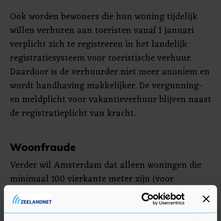
Ook worden bewoners die hun woning tijdelijk
willen verhuren aan toeristen vanaf 1 januari
verplicht zich te registreren in het landelijk
registratiesysteem voor toeristische verhuur.
Daardoor is de verhuurder niet meer anoniem en
wordt handhaving makkelijker. De vergunning-
en meldplicht voor vakantieverhuur blijven naast
de registratieplicht van kracht.
Woonfraude
Verder wil Amsterdam dat alleen woningen die
minimaal 100 vierkante meter zijn (voor
woningen met een begane grond geldt 200
vierkante meter) mogen worden verbouwd tot
woningen die minimaal 40 vierkante meter groot