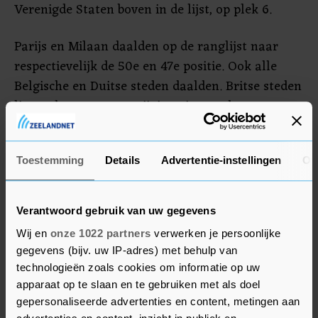
Verenigde Staten boven in de lijst, op plek 6.
Parijs en Milaan daalden op de ranglijst naar
respectievelijk de 50e en 47e positie. Ook alle
Belgische en Duitse steden daalden. Britse steden
lieten dan weer een stijging zien op de
durestedenlijst.
Wie zo min mogelijk wil uitgeven aan het
Toestemming
Details
Advertentie-instellingen
Ov
dagelijkse leven, moet zich overigens vestigen in
het Tunesische Tunis. Daar is het dagelijks leven
Verantwoord gebruik van uw gegevens
van expats voor het tweede jaar op rij het
Wij en
onze 1022 partners
verwerken je persoonlijke
goedkoopst.
gegevens (bijv. uw IP-adres) met behulp van
technologieën zoals cookies om informatie op uw
apparaat op te slaan en te gebruiken met als doel
gepersonaliseerde advertenties en content, metingen aan