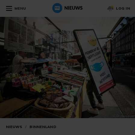
MENU
LOG IN
NIEUWS
/
BINNENLAND