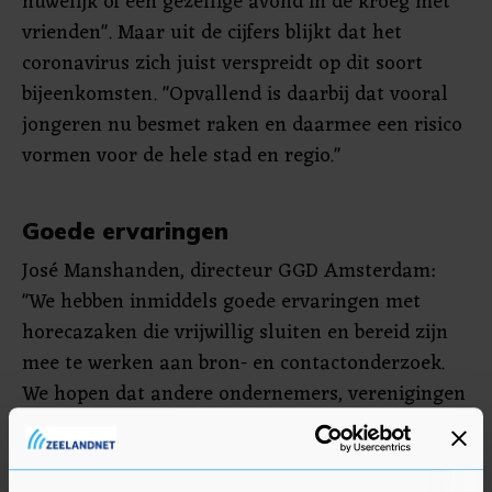
huwelijk of een gezellige avond in de kroeg met
vrienden". Maar uit de cijfers blijkt dat het
coronavirus zich juist verspreidt op dit soort
bijeenkomsten. "Opvallend is daarbij dat vooral
jongeren nu besmet raken en daarmee een risico
vormen voor de hele stad en regio."
Goede ervaringen
José Manshanden, directeur GGD Amsterdam:
"We hebben inmiddels goede ervaringen met
horecazaken die vrijwillig sluiten en bereid zijn
mee te werken aan bron- en contactonderzoek.
We hopen dat andere ondernemers, verenigingen
en organisatoren hiervan leren."
Deze week is er overleg tussen de burgemeester,