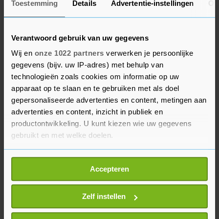
Toestemming
Details
Advertentie-instellingen
Ov
de GGD en alle Amsterdamse
studentenverenigingen, onder meer over de
introductieperiodes voor nieuwe studenten.
Verantwoord gebruik van uw gegevens
Dinsdag zette een vereniging, A.S.C./A.V.S.V., de
Wij en
onze 1022 partners
verwerken je persoonlijke
kennismakingsperiode stop vanwege vier
gegevens (bijv. uw IP-adres) met behulp van
coronabesmettingen bij leden en aspirant-leden.
technologieën zoals cookies om informatie op uw
apparaat op te slaan en te gebruiken met als doel
Samen met het Amsterdam UMC doet de GGD
gepersonaliseerde advertenties en content, metingen aan
advertenties en content, inzicht in publiek en
onderzoek naar de geografische spreiding en
productontwikkeling. U kunt kiezen wie uw gegevens
andere bepalende factoren (afkomst, werk,
gebruikt en met welke doelen.
gewicht) bij de verspreiding van het virus. De
eerste resultaten van dat onderzoek zijn in
Als u het toestaat, willen we ook graag:
september bekend.
Accepteren
Informatie verzamelen over uw geografische
locatie, die tot een paar meter nauwkeurig kan zijn
Uw apparaat identificeren door het actief te
Zelf instellen
scannen op specifieke eigenschappen (fingerprinting)