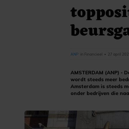
topposi
beursg
ANP
in Financieel
27 april 202
•
AMSTERDAM (ANP) - De 
wordt steeds meer bedr
Amsterdam is steeds me
onder bedrijven die naa