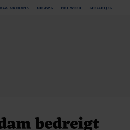
ACATUREBANK
NIEUWS
HET WEER
SPELLETJES
dam bedreigt