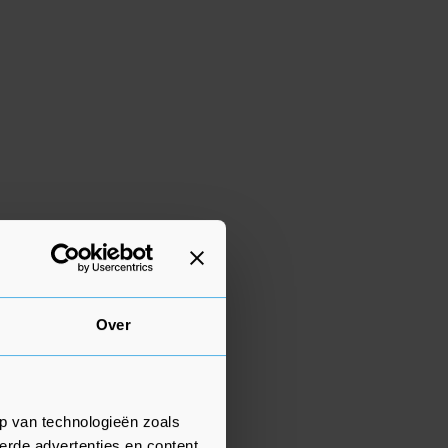
Over
p van technologieën zoals
erde advertenties en content,