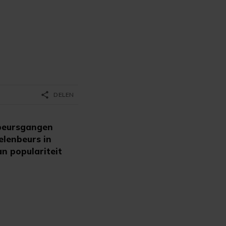
share
DELEN
 beursgangen
elenbeurs in
n populariteit