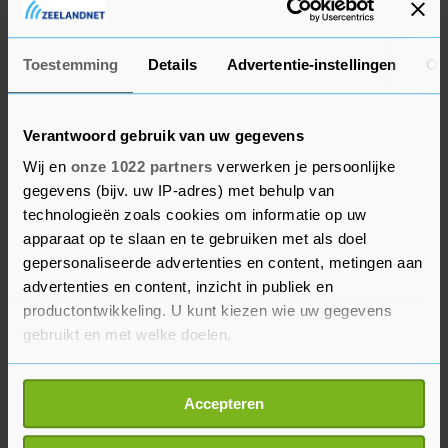
Op sommige dagen in juni waren er zelfs
Toestemming
Details
Advertentie-instellingen
Ov
helemaal geen nieuwe reclames van Temu, blijkt
uit gegevens van marktonderzoeker AppGrowing
Global. Voor de aankondiging van Trumps
Verantwoord gebruik van uw gegevens
importheffingen werden er nog dagelijks
Wij en
onze 1022 partners
verwerken je persoonlijke
duizenden tot tienduizenden nieuwe advertenties
gegevens (bijv. uw IP-adres) met behulp van
gemaakt.
technologieën zoals cookies om informatie op uw
apparaat op te slaan en te gebruiken met als doel
gepersonaliseerde advertenties en content, metingen aan
"De omzetgroei van Temu is altijd gekoppeld
advertenties en content, inzicht in publiek en
geweest aan hun agressieve advertenties en de
productontwikkeling. U kunt kiezen wie uw gegevens
abrupte afname van de reclame-uitgaven zet de
gebruikt en met welke doelen.
groeimotor in de VS waarschijnlijk stil", zei Wu
Yanwei, contentmanager van AppGrowings
Als u het toestaat, willen we ook graag:
Accepteren
moederbedrijf YouCloud. Hij merkte op dat Temu
Informatie verzamelen over uw geografische
de advertentie-uitgaven naar andere markten,
locatie, die tot een paar meter nauwkeurig kan zijn