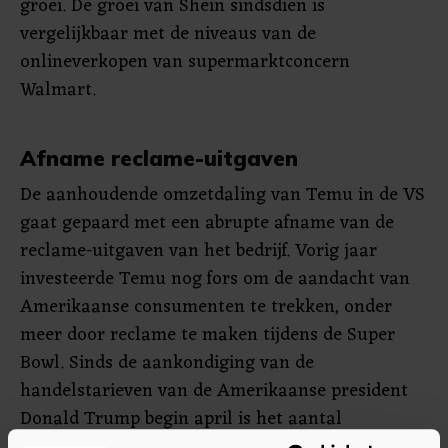
groei. De groei van Shein sindsdien is
vergelijkbaar met de niveaus van de
onlineverkopen van supermarktconcern
Walmart.
Afname reclame-uitgaven
De aanhoudende omzetdaling van Temu in de VS
gaat gepaard met een abrupte afname van de
reclame-uitgaven van het bedrijf. Vorig jaar
investeerde Temu nog fors om de aandacht van
Amerikaanse consumenten te trekken, onder
meer door reclame te maken tijdens de Super
Bowl. Sinds de aankondiging van de
handelstarieven van de Amerikaanse president
Donald Trump begin april is het aantal
advertenties van Temu fors gedaald.