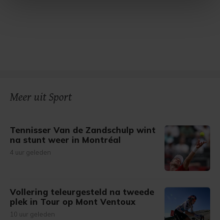
intrekken in de Cookieverklaring.
Met cookies werkt onze website beter en wordt jouw
bezoek makkelijker en persoonlijker. Op
onze cookiepagina kun je ons cookiebeleid bekijken en je
gemaakte keuze altijd wijzigen of intrekken.
Meer uit Sport
Tennisser Van de Zandschulp wint
na stunt weer in Montréal
4 uur geleden
Vollering teleurgesteld na tweede
plek in Tour op Mont Ventoux
10 uur geleden