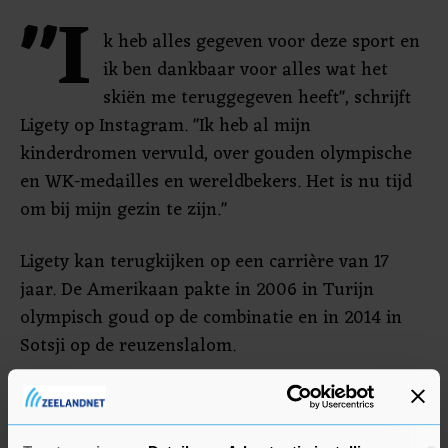
"I
k heb alles gegeven voor deze sport en
ik ben dankbaar voor alles wat het
skiën me teruggegeven heeft", schrijft
Ligety op Instagram. "Ik heb al mijn
kinderdromen vervuld, over gouden olympische
en WK-medailles en wereldbekers. Het is nu tijd
om bij mijn gezin te zijn."
Ligety kan terugkijken op een carrière van 17
jaar. De Amerikaan pakte in 2006 in Turijn
olympisch goud op de combinatie en in 2014 in
Sotsji op de reuzenslalom.