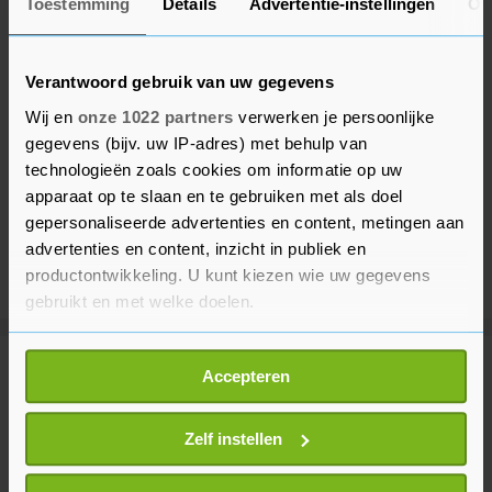
Toestemming
Details
Advertentie-instellingen
Ov
Verantwoord gebruik van uw gegevens
Wij en
onze 1022 partners
verwerken je persoonlijke
gegevens (bijv. uw IP-adres) met behulp van
technologieën zoals cookies om informatie op uw
apparaat op te slaan en te gebruiken met als doel
gepersonaliseerde advertenties en content, metingen aan
advertenties en content, inzicht in publiek en
productontwikkeling. U kunt kiezen wie uw gegevens
gebruikt en met welke doelen.
Als u het toestaat, willen we ook graag:
Meer uit Sport
Accepteren
Informatie verzamelen over uw geografische
locatie, die tot een paar meter nauwkeurig kan zijn
Uw apparaat identificeren door het actief te
Zelf instellen
Niewiadoma boos op ploeggenoot
scannen op specifieke eigenschappen (fingerprinting)
Vollering na verliezen gele trui