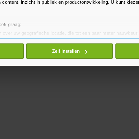
 content, inzicht in publiek en productontwikkeling. U kunt kiez
 ook graag:
 over uw geografische locatie, die tot een paar meter nauwkeuri
eren door het actief te scannen op specifieke eigenschappen (fing
onlijke gegevens worden verwerkt en stel uw voorkeuren in he
Zelf instellen
jzigen of intrekken in de Cookieverklaring.
te beter en wordt jouw bezoek makkelijker en persoonlijker. O
je gemaakte keuze altijd wijzigen of intrekken.