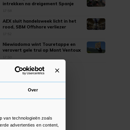
intrekken na dreigement Spanje
17:58
AEX sluit handelsweek licht in het
rood, SBM Offshore verliezer
17:52
Niewiadoma wint Touretappe en
verovert gele trui op Mont Ventoux
17:50
Over
p van technologieën zoals
erde advertenties en content,