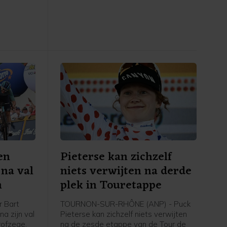
naar de
verhogen. Het zijn aanpassingen in de
erg, ruim
spelregels van de internationale
erlandse
spelregelorganisatie IFAB, die de FIFA
. De
ook al had doorgevoerd tijdens het
erd derde
WK voetbal in juni.
en
Pieterse kan zichzelf
 na val
niets verwijten na derde
n
plek in Touretappe
r Bart
TOURNON-SUR-RHÔNE (ANP) - Puck
a zijn val
Pieterse kan zichzelf niets verwijten
rofzege,
na de zesde etappe van de Tour de