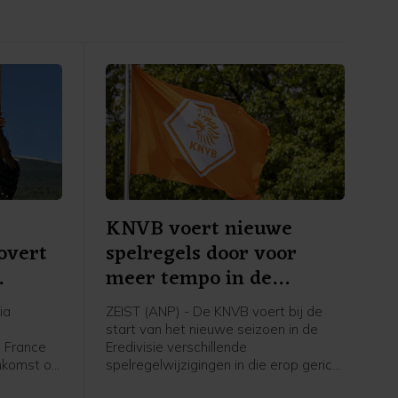
KNVB voert nieuwe
overt
spelregels door voor
meer tempo in de
wedstrijd
ia
ZEIST (ANP) - De KNVB voert bij de
e
start van het nieuwe seizoen in de
e France
Eredivisie verschillende
nkomst op
spelregelwijzigingen in die erop gericht
renster
zijn het tempo in de wedstrijden te