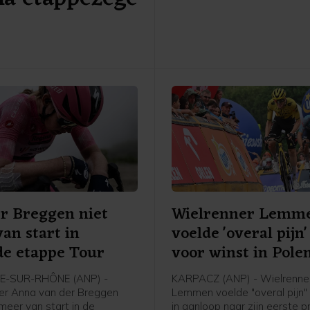
van Canyon//Sram reed solo 
overwinning op de bekende b
voor Demi Vollering. De Ned
werd tweede op 1.16 minuut
Italiaanse Longo Borghini w
op 1.42.
r Breggen niet
Wielrenner Lemm
an start in
voelde 'overal pijn'
de etappe Tour
voor winst in Pole
E-SUR-RHÔNE (ANP) -
KARPACZ (ANP) - Wielrenne
er Anna van der Breggen
Lemmen voelde "overal pijn" n
meer van start in de
in aanloop naar zijn eerste p