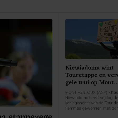
Niewiadoma wint
Touretappe en ver
gele trui op Mont
Ventoux
MONT VENTOUX (ANP) - Kas
Niewiadoma heeft vrijdag d
koninginnenrit van de Tour d
Femmes gewonnen, met aa
na etappezege
de Mont Ventoux. De Poolse 