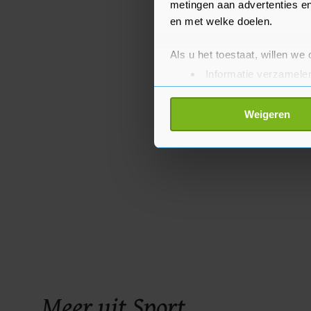
metingen aan advertenties en
en met welke doelen.
Als u het toestaat, willen we
Informatie verzamelen
Uw apparaat identific
Lees meer over hoe uw perso
Weigeren
toestemming op elk moment wi
Met cookies werkt onze websi
ons cookiebeleid bekijken en 
Meer uit Sport