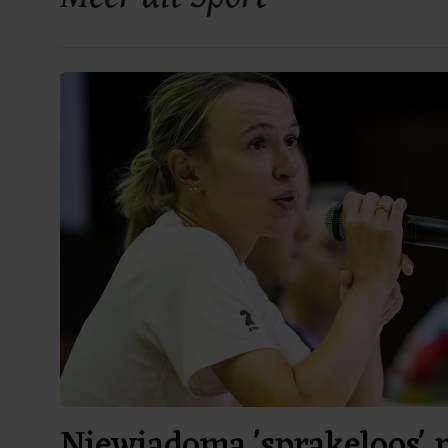
Niewiadoma 'sprakeloos' 