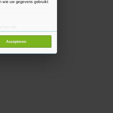
en wie uw gegevens gebruikt
g kan zijn
erprinting)
t
detailgedeelte
in. U kunt uw
Accepteren
p onze cookiepagina kun je