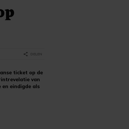
op
share
DELEN
anse ticket op de
intrevelatie van
 en eindigde als