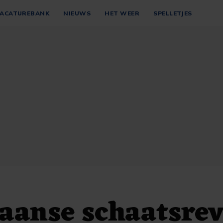
ACATUREBANK
NIEUWS
HET WEER
SPELLETJES
anse schaatsrev