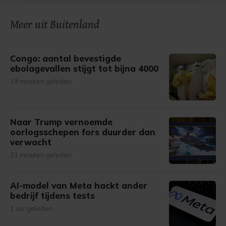
onze cookiepagina kun je ons cookiebeleid bekijken en je
Meer uit Buitenland
gemaakte keuze altijd wijzigen of intrekken.
Congo: aantal bevestigde
ebolagevallen stijgt tot bijna 4000
19 minuten geleden
Naar Trump vernoemde
oorlogsschepen fors duurder dan
verwacht
21 minuten geleden
AI-model van Meta hackt ander
bedrijf tijdens tests
1 uur geleden