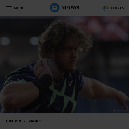
MENU
LOG IN
NIEUWS
/
SPORT