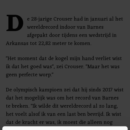
D
e 28-jarige Crouser had in januari al het
wereldrecord indoor van Barnes
afgepakt door tijdens een wedstrijd in
Arkansas tot 22,82 meter te komen.
"Het moment dat de kogel mijn hand verliet wist
ik dat het goed was", zei Crouser. "Maar het was
geen perfecte worp."
De olympisch kampioen zei dat hij sinds 2017 wist
dat het mogelijk was om het record van Barnes
te breken. "Ik wilde dit wereldrecord al zo lang,
het voelt alsof ik van een last ben bevrijd. Ik wist
dat de kracht er was, ik moest die alleen nog