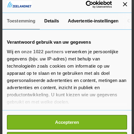
vertalen naar de kogel. Om het eindelijk te doen
is heel speciaal."
Toestemming
Details
Advertentie-instellingen
Ov
Verantwoord gebruik van uw gegevens
Wij en
onze 1022 partners
verwerken je persoonlijke
gegevens (bijv. uw IP-adres) met behulp van
technologieën zoals cookies om informatie op uw
apparaat op te slaan en te gebruiken met als doel
gepersonaliseerde advertenties en content, metingen aan
advertenties en content, inzicht in publiek en
productontwikkeling. U kunt kiezen wie uw gegevens
gebruikt en met welke doelen.
Als u het toestaat, willen we ook graag:
Accepteren
Informatie verzamelen over uw geografische
locatie, die tot een paar meter nauwkeurig kan zijn