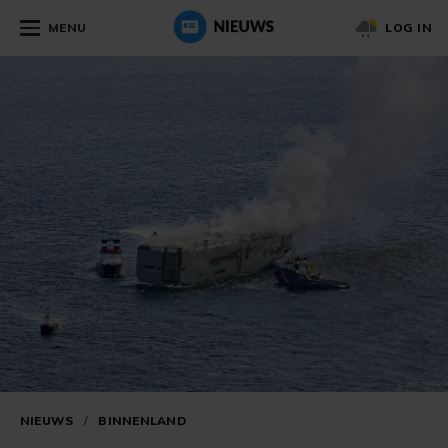
MENU
LOG IN
NIEUWS
/
BINNENLAND