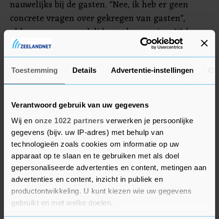
nauwelijks bij de gasten. "Nee, ik heb er geen
concrete vragen over gekregen van gasten",
aldus een personeelslid van de camping. Wel
wordt alles gevolgd via het nieuws en internet.
En af en toe komt een gast naar de balie met een
meer algemene opmerking: 'Zo zo, het is wat' of
Toestemming
Details
Advertentie-instellingen
Ov
'Wat heftig he'.
Verantwoord gebruik van uw gegevens
Wij en
onze 1022 partners
verwerken je persoonlijke
gegevens (bijv. uw IP-adres) met behulp van
technologieën zoals cookies om informatie op uw
apparaat op te slaan en te gebruiken met als doel
gepersonaliseerde advertenties en content, metingen aan
advertenties en content, inzicht in publiek en
productontwikkeling. U kunt kiezen wie uw gegevens
gebruikt en met welke doelen.