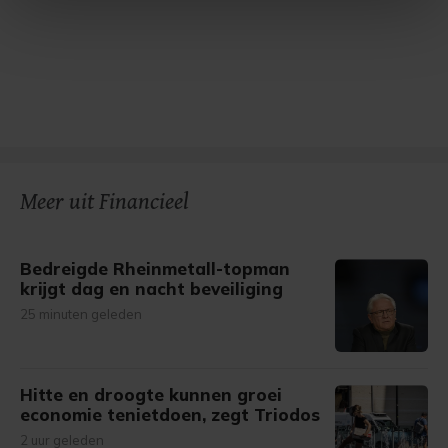
intrekken in de Cookieverklaring.
Met cookies werkt onze website beter en wordt jouw
bezoek makkelijker en persoonlijker. Op
onze cookiepagina kun je ons cookiebeleid bekijken en je
gemaakte keuze altijd wijzigen of intrekken.
Meer uit Financieel
Bedreigde Rheinmetall-topman
krijgt dag en nacht beveiliging
25 minuten geleden
Hitte en droogte kunnen groei
economie tenietdoen, zegt Triodos
2 uur geleden