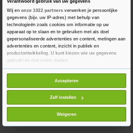
Verantwoord gebruik van uw gegevens
direct bereikbaar voor commentaar.
Wij en
onze 1022 partners
verwerken je persoonlijke
Ondertussen zou een kabelreparatieschip al bijna
gegevens (bijv. uw IP-adres) met behulp van
technologieën zoals cookies om informatie op uw
een week voor de kust van het hoofdeiland van
apparaat op te slaan en te gebruiken met als doel
Tonga liggen in een poging de beschadigde
gepersonaliseerde advertenties en content, metingen aan
onderzeese kabel te repareren. De hulp aan de
advertenties en content, inzicht in publiek en
eilandengroep wordt daarbij bemoeilijkt door de
productontwikkeling. U kunt kiezen wie uw gegevens
beperkingen als gevolg van de coronapandemie.
gebruikt en met welke doelen.
Als u het toestaat, willen we ook graag:
Accepteren
Informatie verzamelen over uw geografische
locatie, die tot een paar meter nauwkeurig kan zijn
Uw apparaat identificeren door het actief te
Zelf instellen
scannen op specifieke eigenschappen (fingerprinting)
Lees meer over hoe uw persoonlijke gegevens worden
Weigeren
verwerkt en stel uw voorkeuren in het
detailgedeelte
in.
U kunt uw toestemming op elk moment wijzigen of