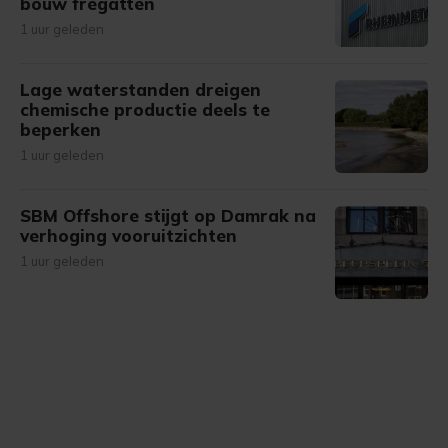
bouw fregatten
1 uur geleden
Lage waterstanden dreigen
chemische productie deels te
beperken
1 uur geleden
SBM Offshore stijgt op Damrak na
verhoging vooruitzichten
1 uur geleden