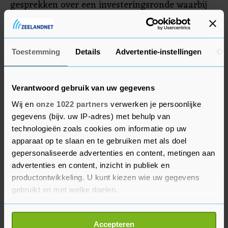
gesprekken over een investeringsronde waarbij
een prijskaartje aan SpaceX kan worden
gehangen van 92 miljard dollar. Dat is twee keer
zoveel als de huidige waarde van SpaceX.
Toestemming
Details
Advertentie-instellingen
Ov
Verantwoord gebruik van uw gegevens
Wij en
onze 1022 partners
verwerken je persoonlijke
gegevens (bijv. uw IP-adres) met behulp van
technologieën zoals cookies om informatie op uw
apparaat op te slaan en te gebruiken met als doel
gepersonaliseerde advertenties en content, metingen aan
advertenties en content, inzicht in publiek en
productontwikkeling. U kunt kiezen wie uw gegevens
gebruikt en met welke doelen.
Als u het toestaat, willen we ook graag:
Accepteren