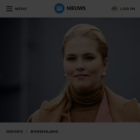
MENU
LOG IN
NIEUWS
/
BINNENLAND