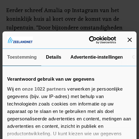
Eerder schreef Amalia op Instagram van het
koninklijk huis al kort over de komst van de
tulpentuin. "Door bijzondere omstandigheden
heb ik een jaar in jullie mooie Madrid mogen
wonen. De warmte waarmee ik ontvangen ben
heeft ervoor gezorgd dat het ook, voor een tijdje,
Toestemming
Details
Advertentie-instellingen
Ov
mijn thuis kon worden", schreef ze. "Daarvoor wil
ik Madrid, haar inwoners, en iedereen die het
mogelijk heeft gemaakt enorm bedanken."
Verantwoord gebruik van uw gegevens
Wij en
onze 1022 partners
verwerken je persoonlijke
gegevens (bijv. uw IP-adres) met behulp van
technologieën zoals cookies om informatie op uw
apparaat op te slaan en te gebruiken met als doel
gepersonaliseerde advertenties en content, metingen aan
advertenties en content, inzicht in publiek en
productontwikkeling. U kunt kiezen wie uw gegevens