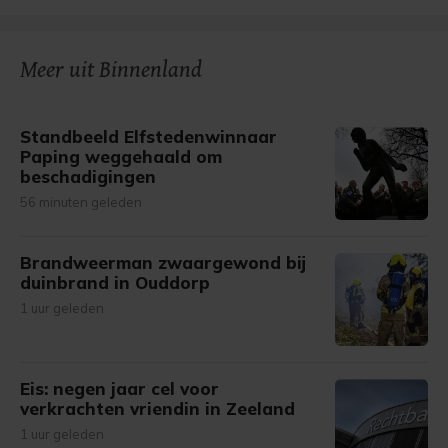
Meer uit Binnenland
Standbeeld Elfstedenwinnaar
Paping weggehaald om
beschadigingen
56 minuten geleden
Brandweerman zwaargewond bij
duinbrand in Ouddorp
1 uur geleden
Eis: negen jaar cel voor
verkrachten vriendin in Zeeland
1 uur geleden