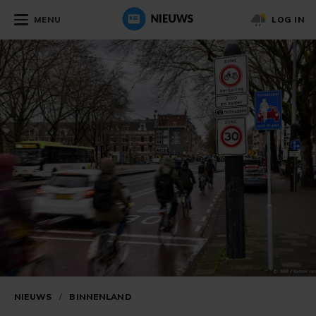
MENU
LOG IN
NIEUWS
/
BINNENLAND