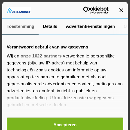
onderhoud door gemeenten blijft daarom een
aandachtspunt."
Toestemming
Details
Advertentie-instellingen
Ov
In het plan pleit de alliantie daarom bijvoorbeeld
voor het zoveel mogelijk spreiden van mobiliteit
door flexibele werk- en openingstijden voor
Verantwoord gebruik van uw gegevens
winkels, kantoren en scholen. Ook moet het
Wij en
onze 1022 partners
verwerken je persoonlijke
makkelijker worden gemaakt om
gegevens (bijv. uw IP-adres) met behulp van
vervoermiddelen te combineren. Om het aantal
technologieën zoals cookies om informatie op uw
verkeersongevallen te laten afnemen, kunnen
apparaat op te slaan en te gebruiken met als doel
gemeenten de infrastructuur zoveel mogelijk
gepersonaliseerde advertenties en content, metingen aan
advertenties en content, inzicht in publiek en
slim aanpassen aan het gebruik van de ruimte,
productontwikkeling. U kunt kiezen wie uw gegevens
zodat de inrichting van de weg veilig gedrag
gebruikt en met welke doelen.
stimuleert, aldus de alliantie. Bij de bouw van
nieuwe woningen moeten gemeenten daarbij
Als u het toestaat, willen we ook graag:
eerst in kaart brengen hoe het auto- en
Accepteren
Informatie verzamelen over uw geografische