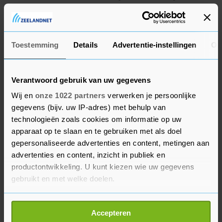
blokkades, barricaderingen en overnachtingen
toe te staan in en om de universiteitsgebouwen.
Ook geeft het college aan in gesprek te zijn "met
Toestemming
Details
Advertentie-instellingen
Ov
onze eigen mensen binnen onze bestaande
overlegstructuren" over "samenwerken met
externe organisaties". De komende weken worden
Verantwoord gebruik van uw gegevens
deze gesprekken volgens de universiteit
Wij en
onze 1022 partners
verwerken je persoonlijke
geïntensiveerd. Volgens een woordvoerder van de
gegevens (bijv. uw IP-adres) met behulp van
universiteit gaat het in de gesprekken over de
technologieën zoals cookies om informatie op uw
kaders van alle samenwerkingen, "en dan vooral
apparaat op te slaan en te gebruiken met als doel
gepersonaliseerde advertenties en content, metingen aan
over hoe om te gaan met landen in een
advertenties en content, inzicht in publiek en
oorlogssituatie".
productontwikkeling. U kunt kiezen wie uw gegevens
gebruikt en met welke doelen.
Een van de eisen van de pro-Palestijnse betogers
die sinds vorige week meerdere keren UvA-
Als u het toestaat, willen we ook graag:
gebouwen hebben bezet, is dat de universiteit alle
Accepteren
Informatie verzamelen over uw geografische