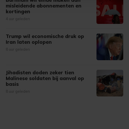
Met cookies werkt onze website beter en wordt jouw
misleidende abonnementen en
kortingen
bezoek makkelijker en persoonlijker. Op
onze cookiepagina kun je ons cookiebeleid bekijken en je
4 uur geleden
gemaakte keuze altijd wijzigen of intrekken.
Trump wil economische druk op
Iran laten oplopen
8 uur geleden
Jihadisten doden zeker tien
Malinese soldaten bij aanval op
basis
8 uur geleden