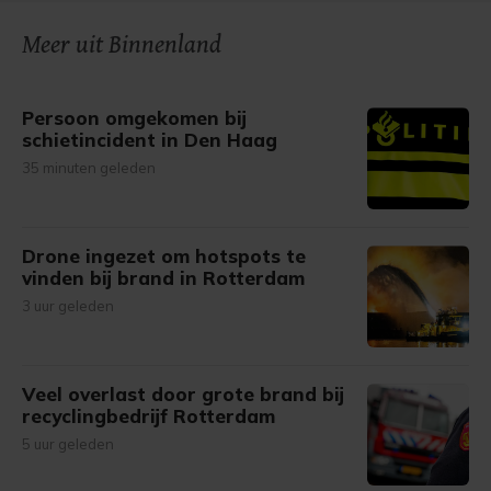
onze cookiepagina kun je ons cookiebeleid bekijken en je
Meer uit Binnenland
gemaakte keuze altijd wijzigen of intrekken.
Persoon omgekomen bij
schietincident in Den Haag
35 minuten geleden
Drone ingezet om hotspots te
vinden bij brand in Rotterdam
3 uur geleden
Veel overlast door grote brand bij
recyclingbedrijf Rotterdam
5 uur geleden